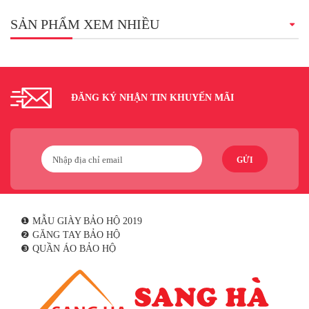
SẢN PHẨM XEM NHIỀU
ĐĂNG KÝ NHẬN TIN KHUYẾN MÃI
GỬI
❶ MẪU GIÀY BẢO HỘ 2019
❷ GĂNG TAY BẢO HỘ
❸ QUẦN ÁO BẢO HỘ