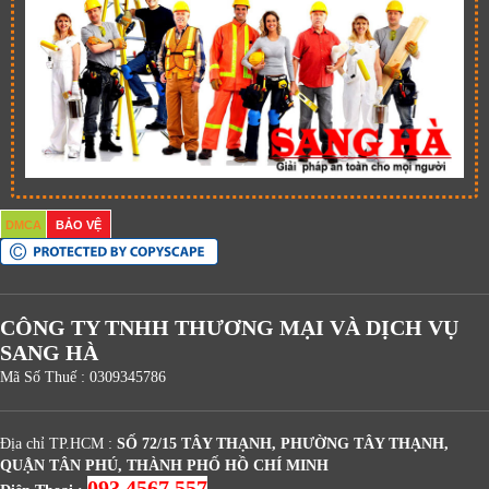
DMCA
BẢO VỆ
CÔNG TY TNHH THƯƠNG MẠI VÀ DỊCH VỤ
SANG HÀ
Mã Số Thuế : 0309345786
Địa chỉ TP.HCM :
SỐ 72/15 TÂY THẠNH, PHƯỜNG TÂY THẠNH,
QUẬN TÂN PHÚ, THÀNH PHỐ HỒ CHÍ MINH
093 4567 557