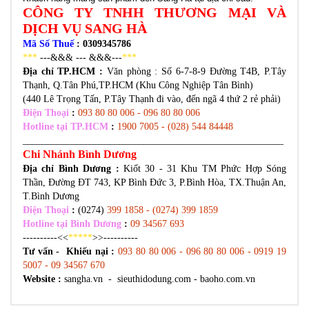
CÔNG TY TNHH THƯƠNG MẠI VÀ
DỊCH VỤ SANG HÀ
Mã Số Thuế
: 0309345786
***
---&&& --- &&&---
***
Địa chỉ TP.HCM :
Văn phòng :
Số 6-7-8-9 Đường T4B, P.Tây
Thạnh, Q.Tân Phú,TP.HCM (Khu Công Nghiệp Tân Bình)
(440 Lê Trọng Tấn, P.Tây Thạnh đi vào, đến ngã 4 thứ 2 rẻ phải)
Điện Thoại
:
093 80 80 006 - 096 80 80 006
Hotline tại TP.HCM
:
1900 7005 - (028) 544 84448
______________________________________________________
Chi Nhánh Bình Dương
Địa chỉ Bình Dương
:
Kiốt 30 - 31 Khu TM Phức Hợp Sóng
Thần, Đường ĐT 743, KP Bình Đức 3, P.Bình Hòa, TX.Thuận An,
T.Bình Dương
Điện Thoại
:
(0274)
399 1858 - (0274) 399 1859
Hotline tại Bình Dương
:
09 34567 693
----------<<
*****
>>----------
Tư vấn - Khiếu nại :
093 80 80 006 - 096 80 80 006 - 0919 19
5007 - 09 34567 670
Website :
sangha.vn - sieuthidodung.com - baoho.com.vn