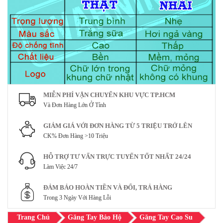
MIỄN PHÍ VẬN CHUYỂN KHU VỰC TP.HCM
Và Đơn Hàng Lớn Ở Tỉnh
GIẢM GIÁ VỚI ĐƠN HÀNG TỪ 5 TRIỆU TRỞ LÊN
CK% Đơn Hàng >10 Triệu
HỖ TRỢ TƯ VẤN TRỰC TUYẾN TỐT NHẤT 24/24
Làm Việc 24/7
ĐẢM BẢO HOÀN TIỀN VÀ ĐỔI, TRẢ HÀNG
Trong 3 Ngày Với Hàng Lỗi
Trang Chủ
Găng Tay Bảo Hộ
Găng Tay Cao Su