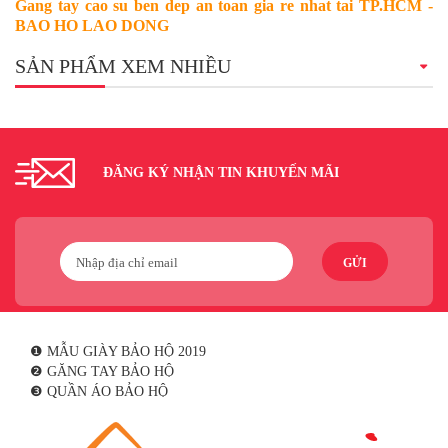
Gang tay cao su ben dep an toan gia re nhat tai TP.HCM -
BAO HO LAO DONG
SẢN PHẨM XEM NHIỀU
ĐĂNG KÝ NHẬN TIN KHUYẾN MÃI
GỬI
❶ MẪU GIÀY BẢO HỘ 2019
❷ GĂNG TAY BẢO HỘ
❸ QUẦN ÁO BẢO HỘ