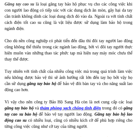
Găng tay cao su
là loại găng tay bảo hộ phục vụ cho các công việc khi
con người lao động có tiếp xúc với các dung dịch ăn mòn, gây hại da tay
cần tránh không dính các loại dung dịch đó vào da. Ngoài ra với tính chất
cách điện tốt cao su cũng là vật liệu được sử dụng làm bảo hộ trong
ngành điện.
Cho dù nền công nghiệp có phát tiển đến đâu thì đôi tay người lao động
cũng không thể thiếu trong các ngành lao động, bởi vì đôi tay người thực
hiện muôn vàn những thao tác phức tạp mà hiện nay máy móc chưa thể
thay thế được.
Tuy nhiên với tính chất của nhiều công việc mà trong quá trình làm việc
nếu không được bảo vệ thì sẽ ảnh hưởng rất lớn đến tay họ bởi vậy họ
cần sử dụng
găng tay bảo hộ
để bảo vệ đôi bàn tay và cho năng suất lao
động cao hơn.
Vì vậy cho nên công ty Bảo Hộ Sang Hà còn là nơi cung cấp các loại
găng tay bảo hộ
và
thảm phòng sạch chống tĩnh điện
trong đó có
găng
tay cao su bảo hộ
để bảo vệ tay người lao động.
Găng tay bảo hộ lao
động cao su
có nhiều loại, cũng có nhiều kích cỡ để phù hợp riêng cho
từng công việc cũng như cỡ tay của từng người.