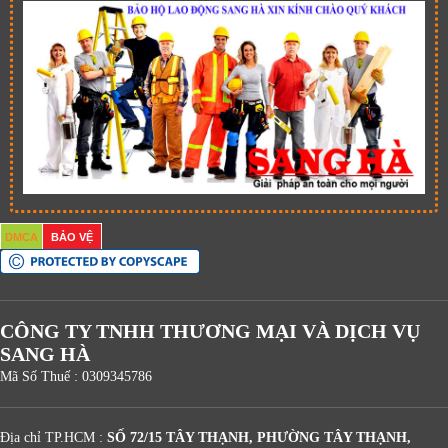
DMCA
BẢO VỆ
CÔNG TY TNHH THƯƠNG MẠI VÀ DỊCH VỤ
SANG HÀ
Mã Số Thuế : 0309345786
Địa chỉ TP.HCM :
SỐ 72/15 TÂY THẠNH, PHƯỜNG TÂY THẠNH,