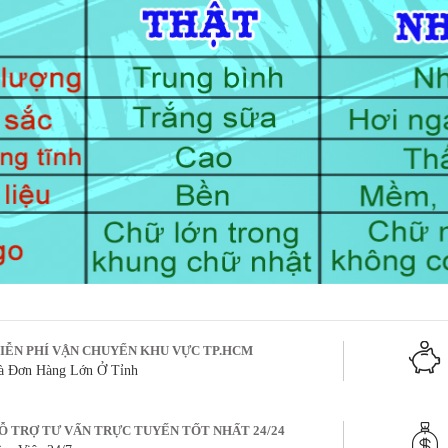
IỄN PHÍ VẬN CHUYỂN KHU VỰC TP.HCM
à Đơn Hàng Lớn Ở Tỉnh
Ỗ TRỢ TƯ VẤN TRỰC TUYẾN TỐT NHẤT 24/24