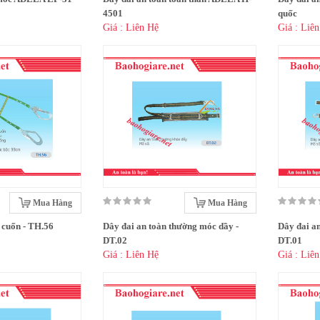
4501
quốc
Giá : Liên Hệ
Giá : Liê
Mua Hàng
Mua Hàng
 cuốn - TH.56
Dây đai an toàn thường móc dầy -
Dây đai a
DT.02
DT.01
Giá : Liên Hệ
Giá : Liê