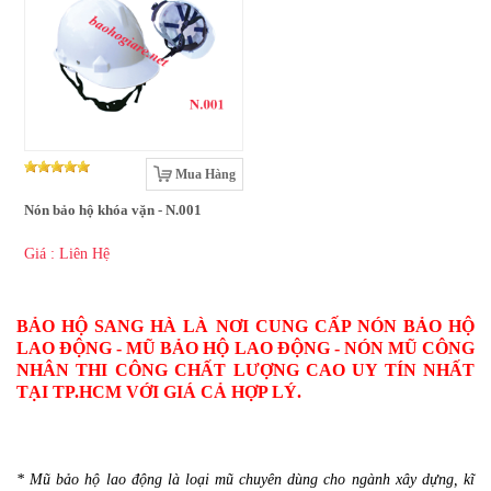
Mua Hàng
Nón bảo hộ khóa vặn - N.001
Giá : Liên Hệ
BẢO HỘ SANG HÀ LÀ NƠI CUNG CẤP NÓN BẢO HỘ
LAO ĐỘNG - MŨ BẢO HỘ LAO ĐỘNG - NÓN MŨ CÔNG
NHÂN THI CÔNG CHẤT LƯỢNG CAO UY TÍN NHẤT
TẠI TP.HCM VỚI GIÁ CẢ HỢP LÝ.
* Mũ bảo hộ lao động là loại mũ chuyên dùng cho ngành xây dựng, kĩ