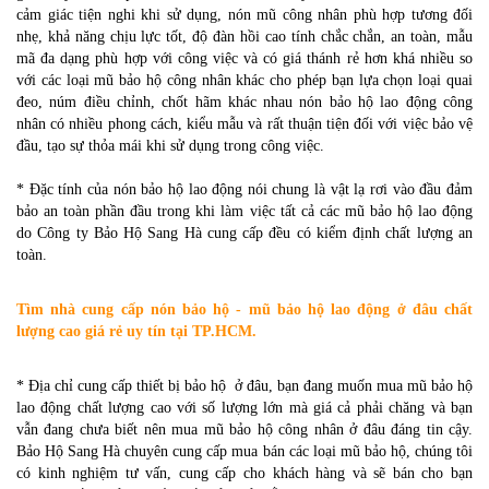
cảm giác tiện nghi khi sử dụng, nón mũ công nhân phù hợp tương đối
nhẹ, khả năng chịu lực tốt, độ đàn hồi cao tính chắc chắn, an toàn, mẫu
mã đa dạng phù hợp với công việc và có giá thánh rẻ hơn khá nhiều so
với các loại mũ bảo hộ công nhân khác cho phép bạn lựa chọn loại quai
đeo, núm điều chỉnh, chốt hãm khác nhau nón bảo hộ lao động công
nhân có nhiều phong cách, kiểu mẫu và rất thuận tiện đối với việc bảo vệ
đầu, tạo sự thỏa mái khi sử dụng trong công việc.
* Đặc tính của nón bảo hộ lao động nói chung là vật lạ rơi vào đầu đảm
bảo an toàn phần đầu trong khi làm việc tất cả các mũ bảo hộ lao động
do Công ty Bảo Hộ Sang Hà cung cấp đều có kiểm định chất lượng an
toàn.
Tìm nhà cung cấp nón bảo hộ - mũ bảo hộ lao động ở đâu chất
lượng cao giá rẻ uy tín tại TP.HCM.
* Địa chỉ cung cấp thiết bị bảo hộ ở đâu, bạn đang muốn mua mũ bảo hộ
lao động chất lượng cao với số lượng lớn mà giá cả phải chăng và bạn
vẫn đang chưa biết nên mua mũ bảo hộ công nhân ở đâu đáng tin cậy.
Bảo Hộ Sang Hà chuyên cung cấp mua bán các loại mũ bảo hộ, chúng tôi
có kinh nghiệm tư vấn, cung cấp cho khách hàng và sẽ bán cho bạn