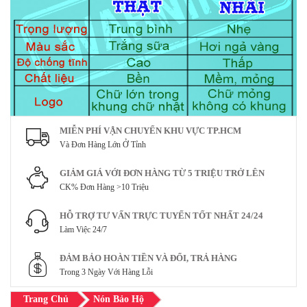
MIỄN PHÍ VẬN CHUYỂN KHU VỰC TP.HCM
Và Đơn Hàng Lớn Ở Tỉnh
GIẢM GIÁ VỚI ĐƠN HÀNG TỪ 5 TRIỆU TRỞ LÊN
CK% Đơn Hàng >10 Triệu
HỖ TRỢ TƯ VẤN TRỰC TUYẾN TỐT NHẤT 24/24
Làm Việc 24/7
ĐẢM BẢO HOÀN TIỀN VÀ ĐỔI, TRẢ HÀNG
Trong 3 Ngày Với Hàng Lỗi
Trang Chủ
Nón Bảo Hộ