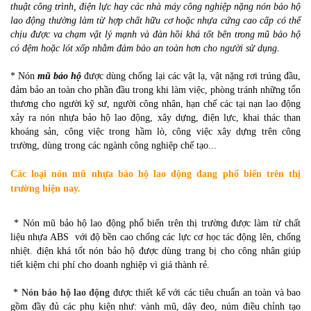
thuật công trình, điện lực hay các nhà máy công nghiệp nặng nón bảo hộ
lao động thường làm từ hợp chất hữu cơ hoặc nhựa cứng cao cấp có thể
chịu được va chạm vật lý mạnh và đàn hồi khá tốt bên trong mũ bảo hộ
có đệm hoặc lót xốp nhằm đảm bảo an toàn hơn cho người sử dụng.
* Nón
mũ bảo hộ
được dùng chống lại các vật lạ, vật nặng rơi trúng đầu,
đảm bảo an toàn cho phần đầu trong khi làm việc, phòng tránh những tổn
thương cho người kỹ sư, người công nhân, hạn chế các tại nạn lao động
xảy ra nón nhựa bảo hộ lao động, xây dựng, điện lực, khai thác than
khoáng sản, công việc trong hầm lò, công việc xây dựng trên công
trường, dùng trong các ngành công nghiệp chế tạo...
Các loại nón mũ nhựa bảo hộ lao động đang phổ biến trên thị
trường hiện nay.
* Nón mũ bảo hộ lao động phổ biến trên thị trường được làm từ chất
liệu nhựa ABS với độ bền cao chống các lực cơ học tác động lên, chống
nhiệt. điện khá tốt nón bảo hộ được dùng trang bị cho công nhân giúp
tiết kiệm chi phí cho doanh nghiệp vì giá thành rẻ.
*
Nón bảo hộ lao động
được thiết kế với các tiêu chuẩn an toàn và bao
gồm đầy đủ các phụ kiện như: vành mũ, dây đeo, núm điều chỉnh tạo