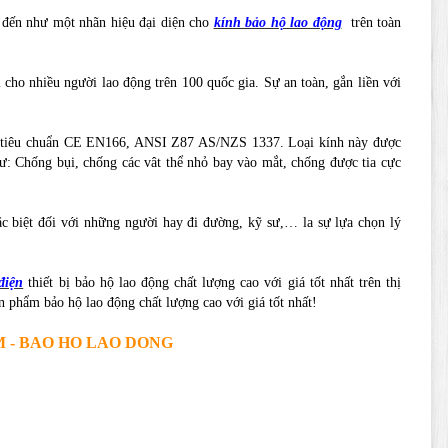
t đến như một nhãn hiệu đại diện cho
kính bảo hộ lao động
trên toàn
cho nhiều người lao động trên 100 quốc gia. Sự an toàn, gắn liền với
 đủ tiêu chuẩn CE EN166, ANSI Z87 AS/NZS 1337. Loại kính này được
hư: Chống bụi, chống các vât thể nhỏ bay vào mắt, chống được tia cực
đặc biệt đối với những người hay đi đường, kỹ sư,… la sự lựa chọn lý
điện
thiết bị bảo hộ lao động chất lượng cao với giá tốt nhất trên thị
 phẩm bảo hộ lao động chất lượng cao với giá tốt nhất!
P.HCM - BAO HO LAO DONG