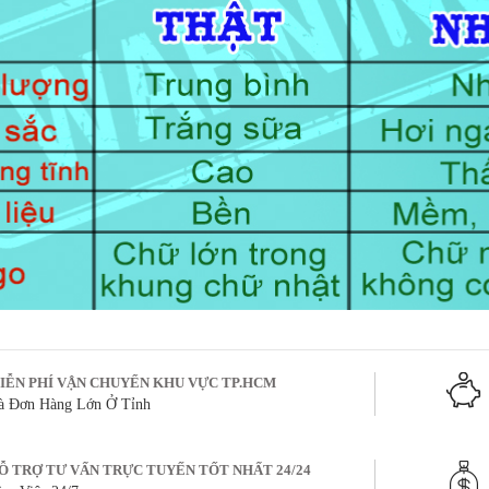
IỄN PHÍ VẬN CHUYỂN KHU VỰC TP.HCM
à Đơn Hàng Lớn Ở Tỉnh
Ỗ TRỢ TƯ VẤN TRỰC TUYẾN TỐT NHẤT 24/24