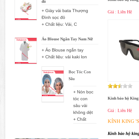
đỏ
+ Giày vải bata Thượng
Giá : Liên Hệ
Đình sọc đỏ
+ Chất liệu: Vải, C
Áo Blouse Ngắn Tay Nam Nữ
+ Áo Blouse ngắn tay
+ Chất liệu: vải kaki lon
Bọc Tóc Con
Sâu
+ Nón bọc
Kính bảo hộ King
tóc con
sâu vải
Giá : Liên Hệ
không dệt
+ Chất
KÍNH KING '
Kính bảo hộ king