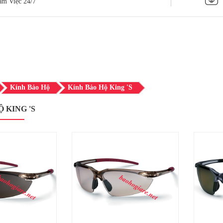
àm Việc 24/7
Kính Bảo Hộ
Kính Bảo Hộ King 's
 KING 'S