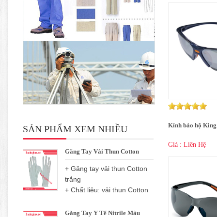
Kính bảo hộ King
SẢN PHẨM XEM NHIỀU
Giá : Liên Hệ
Găng Tay Vải Thun Cotton
+ Găng tay vải thun Cotton
trắng
+ Chất liệu: vải thun Cotton
Găng Tay Y Tế Nitrile Màu