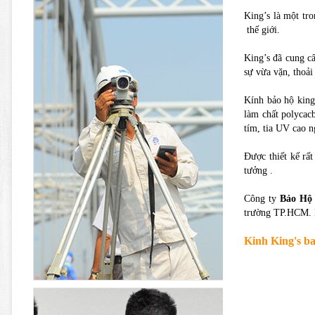
King’s là một tr
thế giới.
King’s đã cung cấ
sự vừa vặn, thoải
Kính bảo hộ king
làm chất polycacb
tím, tia UV cao n
Được thiết kế rấ
tưởng .
Công ty
Bảo Hộ
trường TP.HCM. H
Kinh King's b