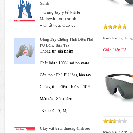
Xanh
+ Găng tay y tế Nitrile
Malaysia màu xanh
+ Chất liệu: Cao su
Kính bảo hộ King
Găng Tay Chống Tĩnh Điện Phủ
PU Lòng Bàn Tay
Giá : Liên Hệ
Thông tin sản phẩm:
Chất liệu : 100% sợi polyeste.
Cấu tạo : Phủ PU lòng bàn tay
Chống tĩnh điện : 10^6 – 10^9.
Màu sắc: Xám, đen
-Kích cỡ : S, M, L
Giày vải bata thượng đình sọc
Kính bảo hộ King