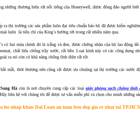
ong những thương hiệu rất nổi tiếng của Honeywell, được đông đảo người biế
p ra thị trường các sản phẩm luôn đạt tiêu chuẩn bảo hộ đã được kiểm nghiệm 
 mái luôn là tiêu chí của King’s hướng tới trong rất nhiều năm qua.
’s có hai màu chính đó là trắng và đen, được chứng nhận của bộ lao động
onnat, chất liệu chống trầy xước, rất bền. Loại kính này có các công dụng n
goài ra nó còn có khả năng chống tĩnh điện rất tốt.
t bắt mắt, thời thượng nên cũng rất được ưa chuộng tại thị trường các nước 
 Sang Hà
còn là nơi chuyên cung cấp các loại
giày phòng sạch chống tĩnh 
ãy liên hệ với chúng tôi để được tư vấn miễn phí và chọn cho mình những sản
ao ho nhap khau Dai Loan an toan ben dep gia re nhat tai T