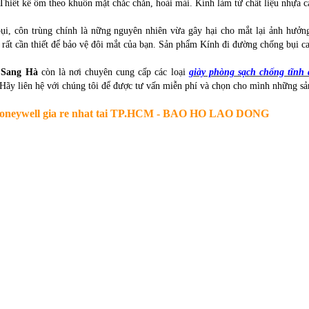
Thiết kế ôm theo khuôn mặt chắc chắn, hoải mái. Kính làm từ chất liệu nhựa ca
ụi, côn trùng chính là nững nguyên nhiên vừa gây hại cho mắt lại ảnh hưởng
u rất cần thiết để bảo vệ đôi mắt của bạn. Sản phẩm Kính đi đường chống bụi c
 Sang Hà
còn là nơi chuyên cung cấp các loại
giày phòng sạch chống tĩnh 
ãy liên hệ với chúng tôi để được tư vấn miễn phí và chọn cho mình những sản
Honeywell gia re nhat tai TP.HCM - BAO HO LAO DONG