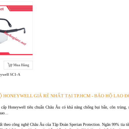
Mua Hàng
eywell SC1-A
Ộ HONEYWELL GIÁ RẺ NHẤT TẠI TP.HCM - BẢO HỘ LAO 
cấp Honeywell tiêu chuẩn Châu Âu có khả năng chống bụi bẩn, côn trùng, mư
ao...
t theo công nghệ Châu Âu của Tập Đoàn Sperian Protection. Ngăn 99% tia tử n