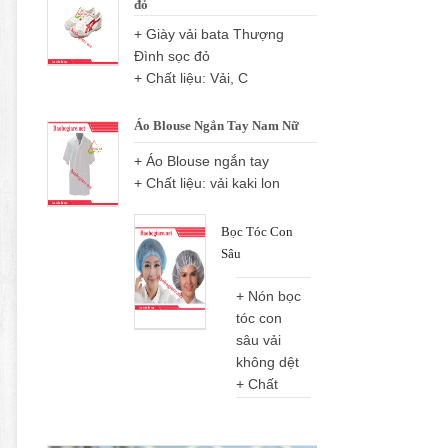
đỏ
+ Giày vải bata Thượng
Đình sọc đỏ
+ Chất liệu: Vải, C
Áo Blouse Ngắn Tay Nam Nữ
+ Áo Blouse ngắn tay
+ Chất liệu: vải kaki lon
Bọc Tóc Con
Sâu
+ Nón bọc
tóc con
sâu vải
không dệt
+ Chất