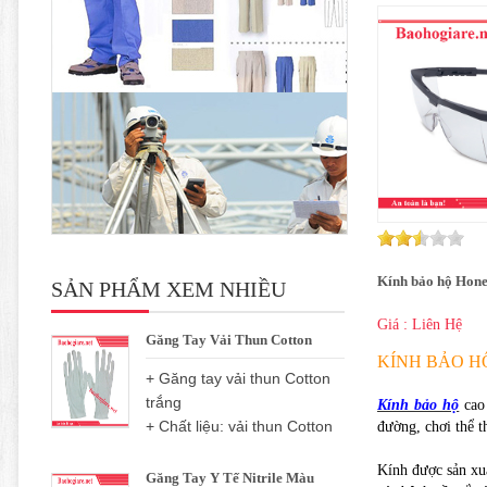
Kính bảo hộ Hon
SẢN PHẨM XEM NHIỀU
Giá : Liên Hệ
Găng Tay Vải Thun Cotton
KÍNH BẢO H
+ Găng tay vải thun Cotton
trắng
Kính bảo hộ
cao 
+ Chất liệu: vải thun Cotton
đường, chơi thể th
Kính được sản xuấ
Găng Tay Y Tế Nitrile Màu