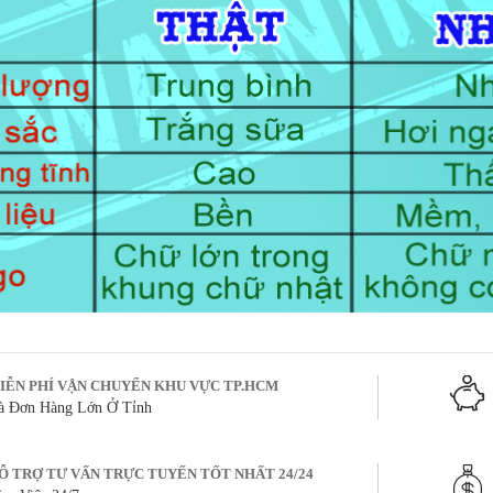
IỄN PHÍ VẬN CHUYỂN KHU VỰC TP.HCM
à Đơn Hàng Lớn Ở Tỉnh
Ỗ TRỢ TƯ VẤN TRỰC TUYẾN TỐT NHẤT 24/24