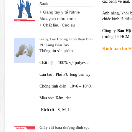
các bệnh về mắt. 
Xanh
+ Găng tay y tế Nitrile
Ánh nắng, khói b
Malaysia màu xanh
chiếc kính là điề
+ Chất liệu: Cao su
Công ty
Bảo Hộ
trường TP.HCM. H
Găng Tay Chống Tĩnh Điện Phủ
PU Lòng Bàn Tay
Kinh bao ho 
Thông tin sản phẩm:
Chất liệu : 100% sợi polyeste.
Cấu tạo : Phủ PU lòng bàn tay
Chống tĩnh điện : 10^6 – 10^9.
Màu sắc: Xám, đen
-Kích cỡ : S, M, L
Giày vải bata thượng đình sọc