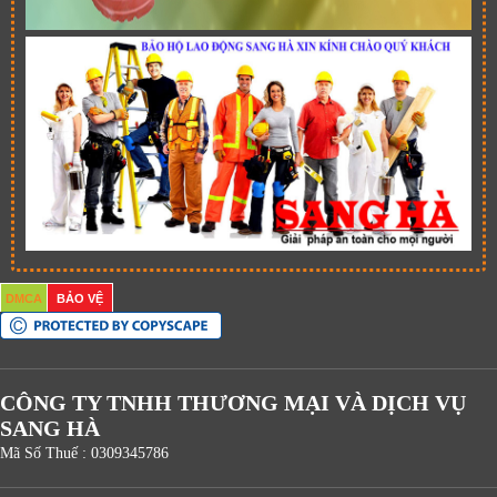
DMCA
BẢO VỆ
CÔNG TY TNHH THƯƠNG MẠI VÀ DỊCH VỤ
SANG HÀ
Mã Số Thuế : 0309345786