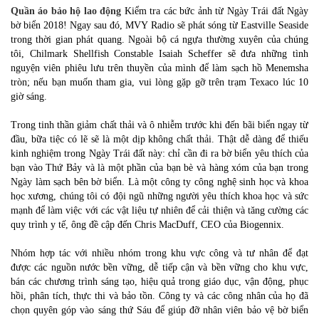
Quần áo bảo hộ lao động
Kiểm tra các bức ảnh từ Ngày Trái đất Ngày
bờ biển 2018! Ngay sau đó, MVY Radio sẽ phát sóng từ Eastville Seaside
trong thời gian phát quang. Ngoài bộ cá ngựa thường xuyên của chúng
tôi, Chilmark Shellfish Constable Isaiah Scheffer sẽ đưa những tình
nguyện viên phiêu lưu trên thuyền của mình để làm sạch hồ Menemsha
tròn; nếu bạn muốn tham gia, vui lòng gặp gỡ trên trạm Texaco lúc 10
giờ sáng.
Trong tinh thần giảm chất thải và ô nhiễm trước khi đến bãi biển ngay từ
đầu, bữa tiệc có lẽ sẽ là một dịp không chất thải. Thật dễ dàng để thiếu
kinh nghiệm trong Ngày Trái đất này: chỉ cần đi ra bờ biển yêu thích của
bạn vào Thứ Bảy và là một phần của bạn bè và hàng xóm của bạn trong
Ngày làm sạch bên bờ biển. Là một công ty công nghệ sinh học và khoa
học xương, chúng tôi có đội ngũ những người yêu thích khoa học và sức
mạnh để làm việc với các vật liệu tự nhiên để cải thiện và tăng cường các
quy trình y tế, ông đề cập đến Chris MacDuff, CEO của Biogennix.
Nhóm hợp tác với nhiều nhóm trong khu vực công và tư nhân để đạt
được các nguồn nước bền vững, dễ tiếp cận và bền vững cho khu vực,
bán các chương trình sáng tạo, hiệu quả trong giáo dục, vận động, phục
hồi, phân tích, thực thi và bảo tồn. Công ty và các công nhân của họ đã
chọn quyên góp vào sáng thứ Sáu để giúp đỡ nhân viên bảo vệ bờ biển