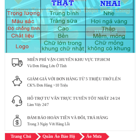
MIỄN PHÍ VẬN CHUYỂN KHU VỰC TP.HCM
Và Đơn Hàng Lớn Ở Tỉnh
GIẢM GIÁ VỚI ĐƠN HÀNG TỪ 5 TRIỆU TRỞ LÊN
CK% Đơn Hàng >10 Triệu
HỖ TRỢ TƯ VẤN TRỰC TUYẾN TỐT NHẤT 24/24
Làm Việc 24/7
ĐẢM BẢO HOÀN TIỀN VÀ ĐỔI, TRẢ HÀNG
Trong 3 Ngày Với Hàng Lỗi
Trang Chủ
Quần Áo Bảo Hộ
Áo Mưa