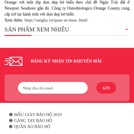
Orange với một dịp dọn dẹp bờ biển theo chủ đề Ngày Trái đất ở
Newport Seashore gần đó. Công ty Osteobiologics Orange County cung
cấp trở lại hành tinh với dọn dẹp bờ biển.
Xem thêm:
https://sangha.vn/quan-ao-mua-.html/
SẢN PHẨM XEM NHIỀU
ĐĂNG KÝ NHẬN TIN KHUYẾN MÃI
GỬI
❶ MẪU GIÀY BẢO HỘ 2019
❷ GĂNG TAY BẢO HỘ
❸ QUẦN ÁO BẢO HỘ