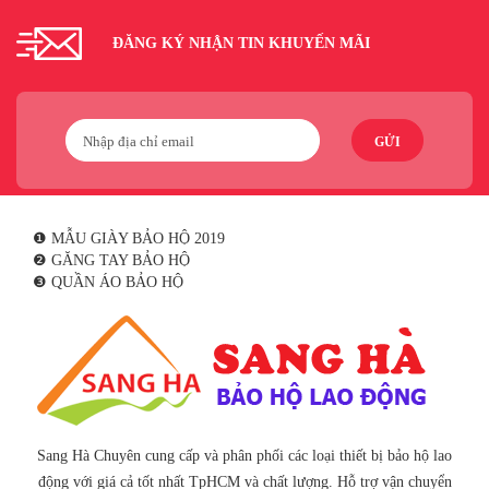
ĐĂNG KÝ NHẬN TIN KHUYẾN MÃI
GỬI
❶ MẪU GIÀY BẢO HỘ 2019
❷ GĂNG TAY BẢO HỘ
❸ QUẦN ÁO BẢO HỘ
Sang Hà Chuyên cung cấp và phân phối các loại thiết bị bảo hộ lao
động với giá cả tốt nhất TpHCM và chất lượng. Hỗ trợ vận chuyển