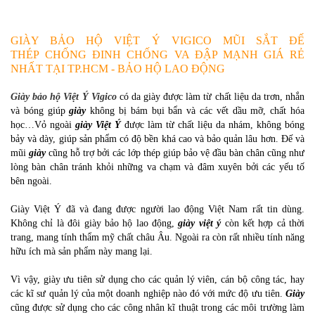
GIÀY BẢO HỘ VIỆT Ý VIGICO MŨI SẮT ĐẾ
THÉP CHỐNG ĐINH CHỐNG VA ĐẬP MẠNH GIÁ RẺ
NHẤT TẠI TP.HCM - BẢO HỘ LAO ĐỘNG
Giày bảo hộ Việt Ý Vigico
có da giày được làm từ chất liệu da trơn, nhắn
và bóng giúp
giày
không bị bám bụi bẩn và các vết dầu mỡ, chất hóa
học…Vỏ ngoài
giày Việt Ý
được làm từ chất liệu da nhám, không bóng
bảy và dày, giúp sản phẩm có độ bền khá cao và bảo quản lâu hơn. Đế và
mũi
giày
cũng hỗ trợ bởi các lớp thép giúp bảo vệ đầu bàn chân cũng như
lòng bàn chân tránh khỏi những va chạm và đâm xuyên bởi các yếu tố
bên ngoài.
Giày Việt Ý đã và đang được người lao động Việt Nam rất tin dùng.
Không chỉ là đôi giày bảo hộ lao động,
giày việt ý
còn kết hợp cả thời
trang, mang tính thẩm mỹ chất châu Âu. Ngoài ra còn rất nhiều tính năng
hữu ích mà sản phẩm này mang lại.
Vì vậy, giày ưu tiên sử dụng cho các quản lý viên, cán bộ công tác, hay
các kĩ sư quản lý của một doanh nghiệp nào đó với mức độ ưu tiên.
Giày
cũng được sử dụng cho các công nhân kĩ thuật trong các môi trường làm