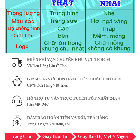
MIỄN PHÍ VẬN CHUYỂN KHU VỰC TP.HCM
Và Đơn Hàng Lớn Ở Tỉnh
GIẢM GIÁ VỚI ĐƠN HÀNG TỪ 5 TRIỆU TRỞ LÊN
CK% Đơn Hàng >10 Triệu
HỖ TRỢ TƯ VẤN TRỰC TUYẾN TỐT NHẤT 24/24
Làm Việc 24/7
ĐẢM BẢO HOÀN TIỀN VÀ ĐỔI, TRẢ HÀNG
Trong 3 Ngày Với Hàng Lỗi
Trang Chủ
Giày Bảo Hộ
Giày Bảo Hộ Việt Ý Vigico