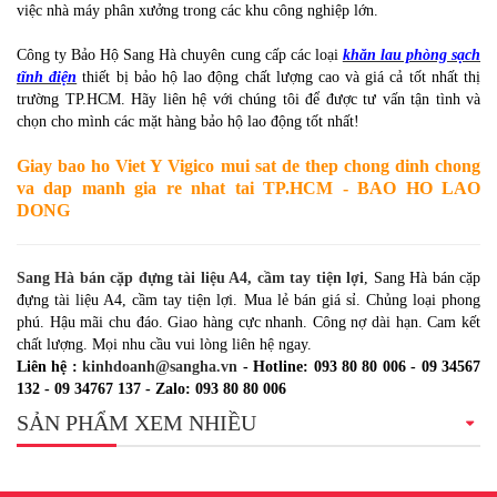
việc nhà máy phân xưởng trong các khu công nghiệp lớn.
Công ty Bảo Hộ Sang Hà chuyên cung cấp các loại
khăn lau phòng sạch
tĩnh điện
thiết bị bảo hộ lao động chất lượng cao và giá cả tốt nhất thị
trường TP.HCM. Hãy liên hệ với chúng tôi để được tư vấn tận tình và
chọn cho mình các mặt hàng bảo hộ lao động tốt nhất!
Giay bao ho Viet Y Vigico mui sat de thep chong dinh chong
va dap manh gia re nhat tai TP.HCM - BAO HO LAO
DONG
Sang Hà bán cặp đựng tài liệu A4, cầm tay tiện lợi
, Sang Hà bán cặp
đựng tài liệu A4, cầm tay tiện lợi. Mua lẻ bán giá sỉ. Chủng loại phong
phú. Hậu mãi chu đáo. Giao hàng cực nhanh. Công nợ dài hạn. Cam kết
chất lượng. Mọi nhu cầu vui lòng liên hệ ngay.
Liên hệ :
kinhdoanh@sangha.vn
- Hotline: 093 80 80 006 - 09 34567
132 - 09 34767 137 - Zalo: 093 80 80 006
SẢN PHẨM XEM NHIỀU