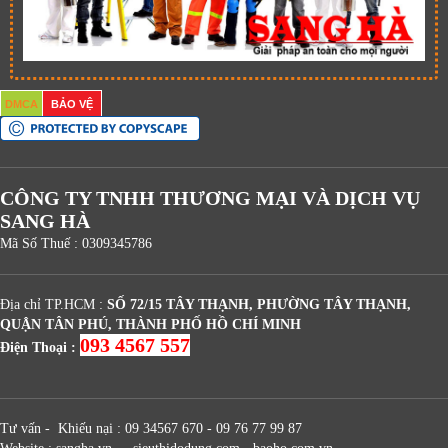
DMCA
BẢO VỆ
CÔNG TY TNHH THƯƠNG MẠI VÀ DỊCH VỤ
SANG HÀ
Mã Số Thuế : 0309345786
Địa chỉ TP.HCM :
SỐ 72/15 TÂY THẠNH, PHƯỜNG TÂY THẠNH,
QUẬN TÂN PHÚ, THÀNH PHỐ HỒ CHÍ MINH
093 4567 557
Điện Thoại :
Tư vấn - Khiếu nại : 09 34567 670 - 09 76 77 99 87