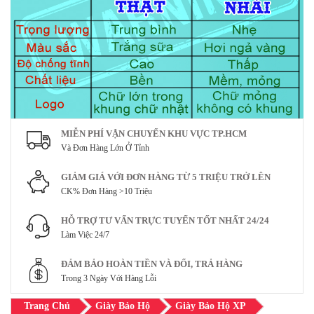
MIỄN PHÍ VẬN CHUYỂN KHU VỰC TP.HCM
Và Đơn Hàng Lớn Ở Tỉnh
GIẢM GIÁ VỚI ĐƠN HÀNG TỪ 5 TRIỆU TRỞ LÊN
CK% Đơn Hàng >10 Triệu
HỖ TRỢ TƯ VẤN TRỰC TUYẾN TỐT NHẤT 24/24
Làm Việc 24/7
ĐẢM BẢO HOÀN TIỀN VÀ ĐỔI, TRẢ HÀNG
Trong 3 Ngày Với Hàng Lỗi
Trang Chủ
Giày Bảo Hộ
Giày Bảo Hộ XP