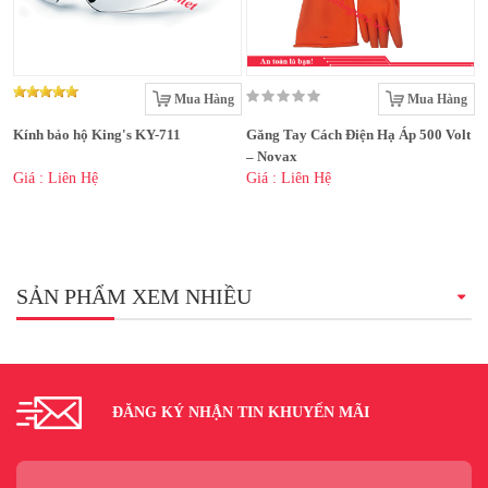
Mua Hàng
Mua Hàng
Kính bảo hộ King's KY-711
Găng Tay Cách Điện Hạ Áp 500 Volt
– Novax
Giá : Liên Hệ
Giá : Liên Hệ
SẢN PHẨM XEM NHIỀU
ĐĂNG KÝ NHẬN TIN KHUYẾN MÃI