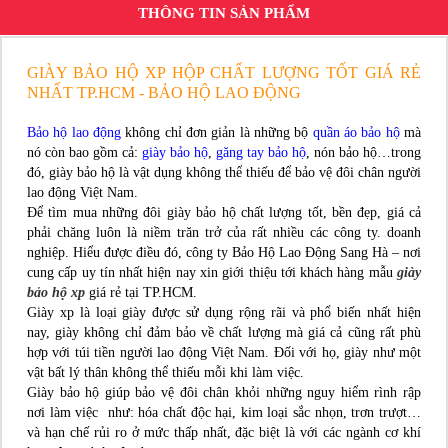
THÔNG TIN SẢN PHẨM
GIÀY BẢO HỘ XP HỘP CHẤT LƯỢNG TỐT GIÁ RẺ
NHẤT TP.HCM - BẢO HỘ LAO ĐỘNG
Bảo hộ lao động
không chỉ đơn giản là những bộ
quần áo bảo hộ
mà
nó còn bao gồm cả:
giày bảo hộ
,
găng tay bảo hộ
, nón bảo hộ…trong
đó, giày bảo hộ là vật dụng không thể thiếu để bảo vệ đôi chân người
lao động Việt Nam.
Để tìm mua những đôi giày bảo hộ chất lượng tốt, bền đẹp, giá cả
phải chăng luôn là niềm trăn trở của rất nhiều các công ty. doanh
nghiệp. Hiểu được điều đó, công ty Bảo Hộ Lao Động Sang Hà – nơi
cung cấp uy tín nhất hiện nay xin giới thiệu tới khách hàng mẫu
giày
bảo hộ xp
giá rẻ tại TP.HCM.
Giày xp là loại giày được sử dụng rộng rãi và phổ biến nhất hiện
nay, giày không chỉ đảm bảo về chất lượng mà giá cả cũng rất phù
hợp với túi tiền người lao động Việt Nam. Đối với họ, giày như một
vật bất lý thân không thể thiếu mỗi khi làm việc.
Giày bảo hộ giúp bảo vệ đôi chân khỏi những nguy hiểm rình rập
nơi làm việc như: hóa chất độc hại, kim loại sắc nhọn, trơn trượt…
và hạn chế rủi ro ở mức thấp nhất, đặc biệt là với các ngành cơ khí