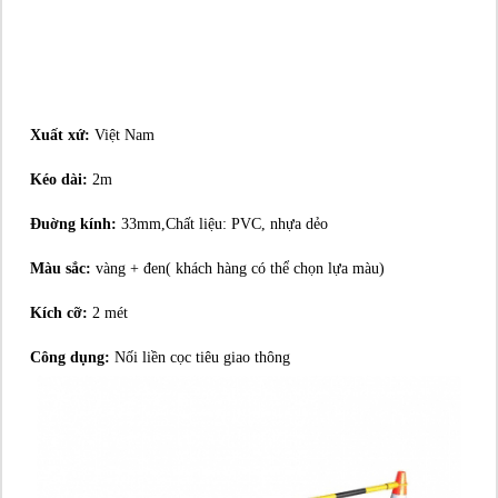
Xuất xứ:
Việt Nam
Kéo dài:
2m
Đuờng kính:
33mm,Chất liệu: PVC, nhựa dẻo
Màu sắc:
vàng + đen( khách hàng có thể chọn lựa màu)
Kích cỡ:
2 mét
Công dụng:
Nối liền cọc tiêu giao thông