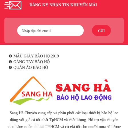
ĐĂNG KÝ NHẬN TIN KHUYẾN MÃI
GỬI
❶ MẪU GIÀY BẢO HỘ 2019
❷ GĂNG TAY BẢO HỘ
❸ QUẦN ÁO BẢO HỘ
Sang Hà Chuyên cung cấp và phân phối các loại thiết bị bảo hộ lao
động với giá cả tốt nhất TpHCM và chất lượng. Hỗ trợ vận chuyển
giao hàng miễn phí tại TP.HCM và có giá tốt cho người mua số lượng