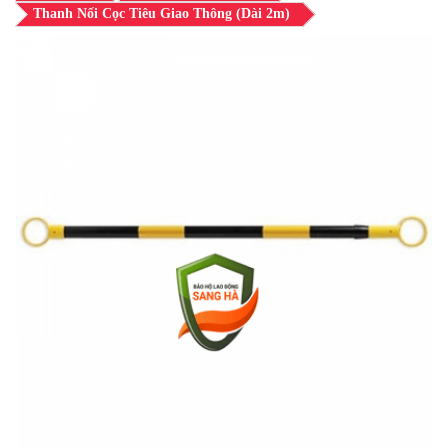
Thanh Nối Cọc Tiêu Giao Thông (Dài 2m)