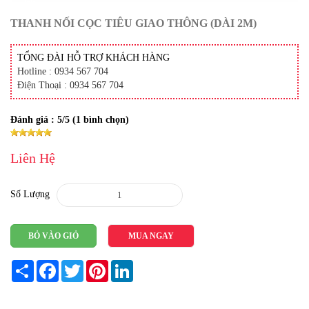
THANH NỐI CỌC TIÊU GIAO THÔNG (DÀI 2M)
TỔNG ĐÀI HỖ TRỢ KHÁCH HÀNG
Hotline : 0934 567 704
Điện Thoại : 0934 567 704
Đánh giá :
5
/5 (
1
bình chọn)
Liên Hệ
Số Lượng
BỎ VÀO GIỎ
MUA NGAY
Share
Facebook
Twitter
Pinterest
LinkedIn