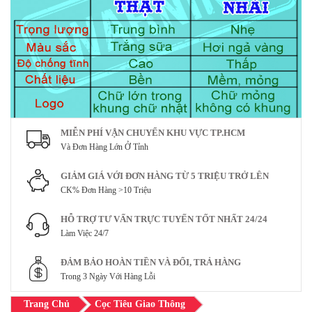
MIỄN PHÍ VẬN CHUYỂN KHU VỰC TP.HCM
Và Đơn Hàng Lớn Ở Tỉnh
GIẢM GIÁ VỚI ĐƠN HÀNG TỪ 5 TRIỆU TRỞ LÊN
CK% Đơn Hàng >10 Triệu
HỖ TRỢ TƯ VẤN TRỰC TUYẾN TỐT NHẤT 24/24
Làm Việc 24/7
ĐẢM BẢO HOÀN TIỀN VÀ ĐỔI, TRẢ HÀNG
Trong 3 Ngày Với Hàng Lỗi
Trang Chủ
Cọc Tiêu Giao Thông