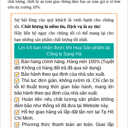
chất lượng, thiết bị an toàn giao thông đảm bảo an toàn giá sỉ rẻ hơn
trên thị trường 10%.
Sự hài lòng của quý khách là vinh hạnh cho chúng
tôi.
Chất lượng là niềm tin, Dịch vụ là uy tín!
Hãy liên hệ ngay cho chúng tôi có thể mang lại cho
bạn những sản phẩm chất lượng tốt nhất.
Lợi ích bạn nhận được khi mua Sản phẩm tại
Công ty Sang Hà
Bán hàng chính hãng. Hàng mới 100% (Tuyệt
đối Không có hàng đổi trả đã qua sử dụng).
Bảo hành theo qui định của nhà sản xuất.
Thủ tục đơn giản, không rườm rà. Chỉ cần bị
lỗi kĩ thuật trong thời gian bảo hành, mang tới
bảo hành theo qui định của nhà sản xuất.
Hoàn tiền nếu chất lượng sản phẩm không
đảm bảo như thông số đã đưa tại Website này.
Hỗ trợ giao hàng và lắp đặt tận nơi tại Tp Hồ
Chí Minh.
Phương thức thanh toán an toàn. Giao lắp