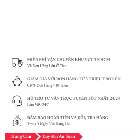
MIỄN PHÍ VẬN CHUYỂN KHU VỰC TP.HCM
Và Đơn Hàng Lớn Ở Tỉnh
GIẢM GIÁ VỚI ĐƠN HÀNG TỪ 5 TRIỆU TRỞ LÊN
CK% Đơn Hàng >10 Triệu
HỖ TRỢ TƯ VẤN TRỰC TUYẾN TỐT NHẤT 24/24
Làm Việc 24/7
ĐẢM BẢO HOÀN TIỀN VÀ ĐỔI, TRẢ HÀNG
Trong 3 Ngày Với Hàng Lỗi
Trang Chủ
Dây Đai An Toàn