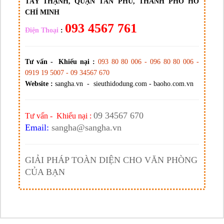
TÂY THẠNH, QUẬN TÂN PHÚ, THÀNH PHỐ HỒ
CHÍ MINH
093 4567 761
Điện Thoại
:
Tư vấn - Khiếu nại :
093 80 80 006 - 096 80 80 006 -
0919 19 5007 - 09 34567 670
Website :
sangha.vn - sieuthidodung.com - baoho.com.vn
09 34567 670
Tư vấn - Khiếu nại :
Email:
sangha@sangha.vn
GIẢI PHÁP TOÀN DIỆN CHO VĂN PHÒNG
CỦA BẠN