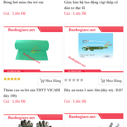
Bóng bơi màu cho trẻ em
Giày bảo hộ lao động vigi thấp cổ
dán xe đục lỗ
Giá : Liên Hệ
Giá : Liên Hệ
Mua Hàng
Mua Hàng
Thảm cao su lót sàn TDTT VICADI
Dây an toàn 1 móc lớn (dây tơ) - D.07
dày 10ly
Giá : Liên Hệ
Giá : Liên Hệ