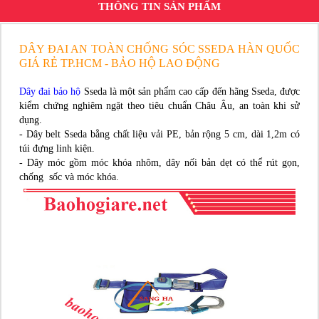
THÔNG TIN SẢN PHẨM
DÂY ĐAI AN TOÀN CHỐNG SÓC SSEDA HÀN QUỐC
GIÁ RẺ TP.HCM - BẢO HỘ LAO ĐỘNG
Dây đai bảo hộ
Sseda là một sản phẩm cao cấp đến hãng Sseda, được
kiểm chứng nghiêm ngặt theo tiêu chuẩn Châu Âu, an toàn khi sử
dụng.
- Dây belt Sseda bằng chất liệu vải PE, bản rộng 5 cm, dài 1,2m có
túi đựng linh kiện.
- Dây móc gồm móc khóa nhôm, dây nối bản dẹt có thể rút gọn,
chống sốc và móc khóa.