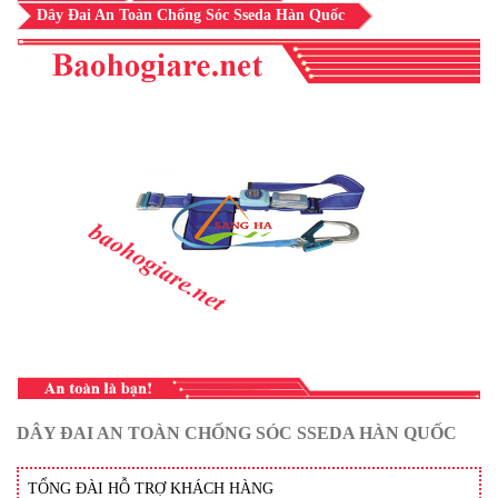
Dây Đai An Toàn Chống Sóc Sseda Hàn Quốc
DÂY ĐAI AN TOÀN CHỐNG SÓC SSEDA HÀN QUỐC
TỔNG ĐÀI HỖ TRỢ KHÁCH HÀNG