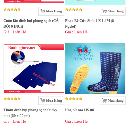
Mua Hàng
Mua Hàng
Cuộn lăn dính bụi phòng sạch (CẢ
Phao Bè Cứu Sinh 1 X 1.4M (8
BỘ) 6 INCH
Người)
Giá : Liên Hệ
Giá : Liên Hệ
Mua Hàng
Mua Hàng
Thảm dính bụi phòng sạch Sticky
Ủng nữ sao HS-06
mat (60 x 90cm)
Giá : Liên Hệ
Giá : Liên Hệ