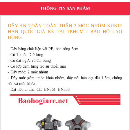
THÔNG TIN SẢN PHẨM
DÂY AN TOÀN TOÀN THÂN 2 MÓC NHÔM KUKJE
HÀN QUỐC GIÁ RẺ TẠI TP.HCM - BẢO HỘ LAO
ĐỘNG
- Dây bằng chất liệu vải PE, bản rộng 5cm
- Có 1 khóa D ở lưng
- Có đai ngực và đai bụng
- Có lớp đệm lưng tạo sự thoải mái
- Dây móc: 2 móc nhôm
- Dây móc gồm: móc khóa nhôm, dây nối bản dẹt dài 1.5m, chống
sốc và móc khóa
- Đạt tiêu chuẩn: CE EN361 EN358