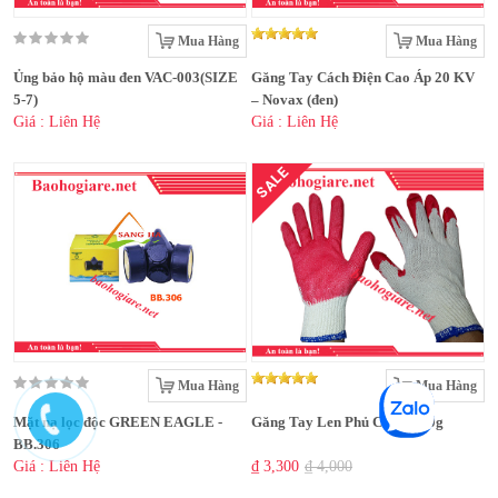
Mua Hàng
Mua Hàng
Ủng bảo hộ màu đen VAC-003(SIZE
Găng Tay Cách Điện Cao Áp 20 KV
5-7)
– Novax (đen)
Giá : Liên Hệ
Giá : Liên Hệ
SALE
Mua Hàng
Mua Hàng
Mặt nạ lọc độc GREEN EAGLE -
Găng Tay Len Phủ Cao Su 70g
BB.306
Giá : Liên Hệ
₫ 3,300
₫ 4,000