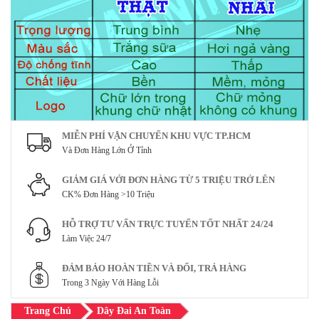
MIỄN PHÍ VẬN CHUYỂN KHU VỰC TP.HCM
Và Đơn Hàng Lớn Ở Tỉnh
GIẢM GIÁ VỚI ĐƠN HÀNG TỪ 5 TRIỆU TRỞ LÊN
CK% Đơn Hàng >10 Triệu
HỖ TRỢ TƯ VẤN TRỰC TUYẾN TỐT NHẤT 24/24
Làm Việc 24/7
ĐẢM BẢO HOÀN TIỀN VÀ ĐỔI, TRẢ HÀNG
Trong 3 Ngày Với Hàng Lỗi
Trang Chủ
Dây Đai An Toàn