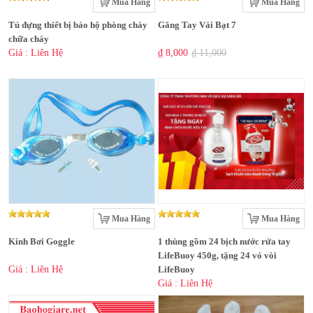
Mua Hàng
Mua Hàng
Tủ đựng thiết bị bảo hộ phòng cháy
Găng Tay Vải Bạt 7
chữa cháy
Giá : Liên Hệ
₫ 8,000
₫ 11,000
Mua Hàng
Mua Hàng
Kính Bơi Goggle
1 thùng gồm 24 bịch nước rửa tay
LifeBuoy 450g, tặng 24 vỏ vòi
Giá : Liên Hệ
LifeBuoy
Giá : Liên Hệ