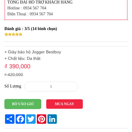
TỔNG ĐÀI HỖ TRỢ KHÁCH HÀNG
Hotline : 0934 567 704
Điện Thoại : 0934 567 704
Đánh giá :
3
/5 (
14
bình chọn)
+ Giày bảo hộ Jogger Bestboy
+ Chất liệu: Da thật
₫ 390,000
₫ 420,000
Số Lượng
BỎ VÀO GIỎ
MUA NGAY
Share
Facebook
Twitter
Pinterest
LinkedIn