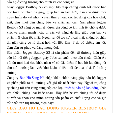
bảo hộ ở công trường cho mình và các cộng sự.
Giày Jogger Bestboy S3 có một lớp thép chống đinh tốt được bao
bọc toàn bộ phần đế giày, giúp bạn an tâm hơn, hạn chế được mọi
nguy hiểm do vật nhọn xuyên thủng hoặc các tác động của hóa chất,
axit, dầu nhớt đến chân, bảo vệ chân an toàn. Sản phẩm Jogger
Bestboy S3 cũng có mũi sắt được gia công cơ khí tinh tế, chống được
việc va chạm mạnh hoặc bị các vật nặng đè lên, giúp bạn bảo vệ
phần mũi chân tốt nhất. Ngoài ra, để tạo sự thoải mái, chống bí chân
thì giày cũng có lỗ thoát hơi, vật liệu làm từ da bò chống ẩm tốt,
đem đến sự phục vụ đáng mong đợi.
Sản phẩm Jogger Bestboy S3 là sản phẩm đến từ thương hiệu giày
bảo hộ nổi tiếng Jogger, giày được sản xuất theo tiêu chuẩn Châu Âu
với đủ mọi loại size khác nhau và có đặc điểm là bảo hộ lao động tốt
cho môi trường làm việc khó khăn, nhiều mối đe dọa, nhất là ở công
trường.
Công ty
Bảo Hộ Sang Hà
nhập khẩu chính hãng giày bảo hộ Jogger
và phân phối ra thị trường với giá tốt nhất hiện nay. Ngoài ra, công
ty chúng tôi còn cung cung cấp các loại
thiết bị bảo hộ lao động
khác
với nhiều chủng loại khác nhau...Hãy liên hệ với chúng tôi để được
tư vấn và chọn cho mình những sản phẩm có chất lượng cao và giá
tốt nhất trên thị trường hiện nay!
GIAY BAO HO LAO DONG JOGGER BESTBOY GIA