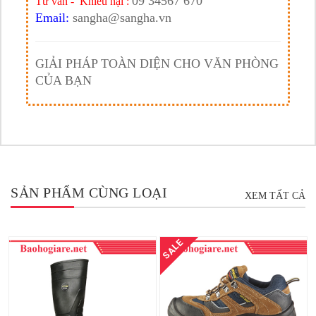
09 34567 670
Tư vấn - Khiếu nại :
Email:
sangha@sangha.vn
GIẢI PHÁP TOÀN DIỆN CHO VĂN PHÒNG
CỦA BẠN
SẢN PHẨM CÙNG LOẠI
XEM TẤT CẢ
SALE