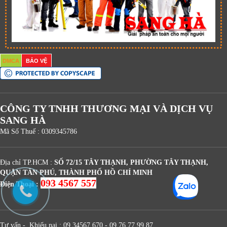
DMCA
BẢO VỆ
CÔNG TY TNHH THƯƠNG MẠI VÀ DỊCH VỤ
SANG HÀ
Mã Số Thuế : 0309345786
Địa chỉ TP.HCM :
SỐ 72/15 TÂY THẠNH, PHƯỜNG TÂY THẠNH,
QUẬN TÂN PHÚ, THÀNH PHỐ HỒ CHÍ MINH
093 4567 557
Điện Thoại :
Tư vấn - Khiếu nại : 09 34567 670 - 09 76 77 99 87