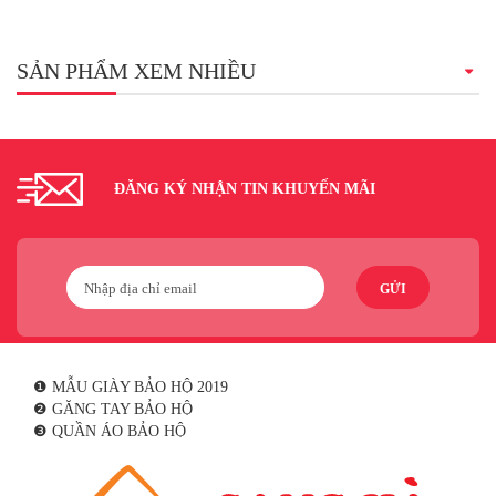
SẢN PHẨM XEM NHIỀU
ĐĂNG KÝ NHẬN TIN KHUYẾN MÃI
GỬI
❶ MẪU GIÀY BẢO HỘ 2019
❷ GĂNG TAY BẢO HỘ
❸ QUẦN ÁO BẢO HỘ