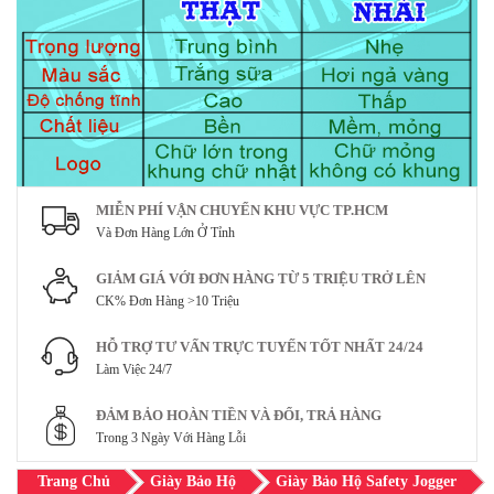
MIỄN PHÍ VẬN CHUYỂN KHU VỰC TP.HCM
Và Đơn Hàng Lớn Ở Tỉnh
GIẢM GIÁ VỚI ĐƠN HÀNG TỪ 5 TRIỆU TRỞ LÊN
CK% Đơn Hàng >10 Triệu
HỖ TRỢ TƯ VẤN TRỰC TUYẾN TỐT NHẤT 24/24
Làm Việc 24/7
ĐẢM BẢO HOÀN TIỀN VÀ ĐỔI, TRẢ HÀNG
Trong 3 Ngày Với Hàng Lỗi
Trang Chủ
Giày Bảo Hộ
Giày Bảo Hộ Safety Jogger