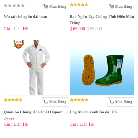
Mua Hàng
Mua Hàng
Nút tai chống ồn đài loan
Bao Ngón Tay Chống Tĩnh Điện Màu
Trắng
Giá : Liên Hệ
₫ 65,000
₫ 85,000
Mua Hàng
Mua Hàng
Quần Áo Chống Hóa Chất Dupont
Ủng trẻ em xanh Bộ đội HS
Tyvek
Giá : Liên Hệ
Giá : Liên Hệ