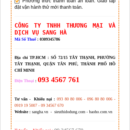
Phương thức thanh toán an toàn. Giao lắp
đặt vận hành thử mới thanh toán.
CÔNG TY TNHH THƯƠNG MẠI VÀ
DỊCH VỤ SANG HÀ
Mã Số Thuế
: 0309345786
Địa chỉ TP.HCM :
SỐ 72/15 TÂY THẠNH, PHƯỜNG
TÂY THẠNH, QUẬN TÂN PHÚ, THÀNH PHỐ HỒ
CHÍ MINH
093 4567 761
Điện Thoại
:
Tư vấn - Khiếu nại :
093 80 80 006 - 096 80 80 006 -
0919 19 5007 - 09 34567 670
Website :
sangha.vn - sieuthidodung.com - baoho.com.vn