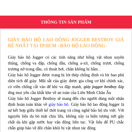
THÔNG TIN SẢN PHẨM
GIÀY BẢO HỘ LAO ĐỘNG JOGGER BESTBOY GIÁ
RẺ NHẤT TẠI TP.HCM - BẢO HỘ LAO ĐỘNG
Giày bảo hộ Jogger có các tính năng như hống vật nhọn xuyên
thủng, chống va đập, chống dầu, chống a-xít, chống trượt, chống
trương nở trong dầu, có thoát hơi, chân không bị hầm...
Giày bảo hộ Jogger được trang bị lót thép chống đinh và lót bao phủ
diện tích đế giày. Mũi sắt của giày được gia công cơ khí chính xác,
có viền chống cắt vào đế khi va đập mạnh,
giày jogger bestboy
đáp
ứng mọi yêu cầu khắt khe về an toàn của Liên Minh Châu Âu
Giày bảo hộ Jogger Bestboy sẽ mang đến cho người dùng một nhận
định hoàn toàn khác về
giày bảo hộ
. Giày bảo hộ lao động Jogger là
sự kết hợp giữa thiết kế thời trang và công nghệ bảo hộ ưu việt. Với
nguyên liệu da bò mặt chịu lửa, không xảy ra hiện tượng nứt gãy
chất da khi gặp nước hay vận động liên tục. Vật liệu đế PU chắc
chắn giúp bảo vệ đôi chân khỏi bị vật nhọn tác động.