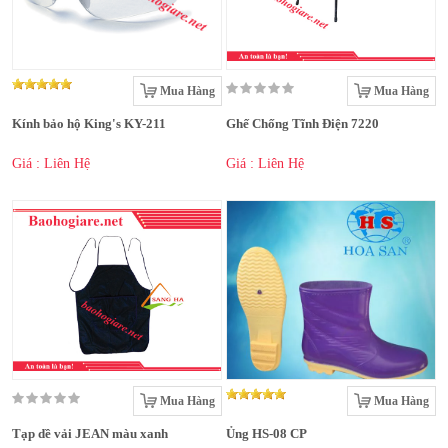
Mua Hàng
Mua Hàng
Kính bảo hộ King's KY-211
Ghế Chống Tĩnh Điện 7220
Giá : Liên Hệ
Giá : Liên Hệ
Mua Hàng
Mua Hàng
Tạp dề vải JEAN màu xanh
Ủng HS-08 CP