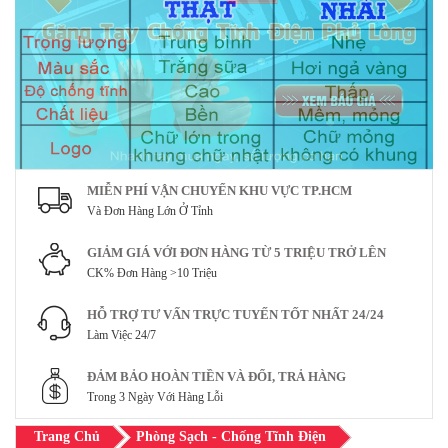
MIỄN PHÍ VẬN CHUYỂN KHU VỰC TP.HCM
Và Đơn Hàng Lớn Ở Tỉnh
GIẢM GIÁ VỚI ĐƠN HÀNG TỪ 5 TRIỆU TRỞ LÊN
CK% Đơn Hàng >10 Triệu
HỖ TRỢ TƯ VẤN TRỰC TUYẾN TỐT NHẤT 24/24
Làm Việc 24/7
ĐẢM BẢO HOÀN TIỀN VÀ ĐỔI, TRẢ HÀNG
Trong 3 Ngày Với Hàng Lỗi
Trang Chủ
Phòng Sạch - Chống Tĩnh Điện