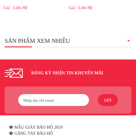
Giá : Liên Hệ
Giá : Liên Hệ
SẢN PHẨM XEM NHIỀU
ĐĂNG KÝ NHẬN TIN KHUYẾN MÃI
GỬI
❶ MẪU GIÀY BẢO HỘ 2019
❷ GĂNG TAY BẢO HỘ