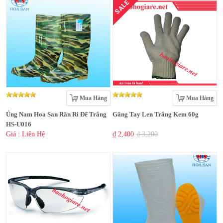
SALE
Mua Hàng
Mua Hàng
Ủng Nam Hoa San Răn Ri Đế Trắng
Găng Tay Len Trắng Kem 60g
HS-U016
Giá : Liên Hệ
₫ 2,400
₫ 3,200