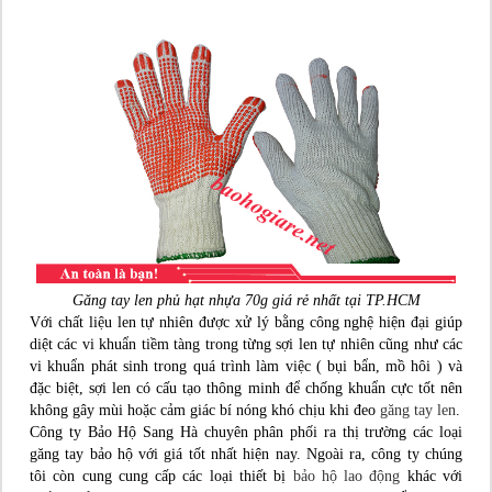
Găng tay len phủ hạt nhựa 70g giá rẻ nhất tại TP.HCM
Với chất liệu len tự nhiên được xử lý bằng công nghệ hiện đại giúp
diệt các vi khuẩn tiềm tàng trong từng sợi len tự nhiên cũng như các
vi khuẩn phát sinh trong quá trình làm việc ( bụi bẩn, mồ hôi ) và
đặc biệt, sợi len có cấu tạo thông minh để chống khuẩn cực tốt nên
không gây mùi hoặc cảm giác bí nóng khó chịu khi đeo
găng tay len
.
Công ty Bảo Hộ Sang Hà chuyên phân phối ra thị trường các loại
găng tay bảo hộ với giá tốt nhất hiện nay. Ngoài ra, công ty chúng
tôi còn cung cung cấp các loại thiết bị
bảo hộ lao động
khác với