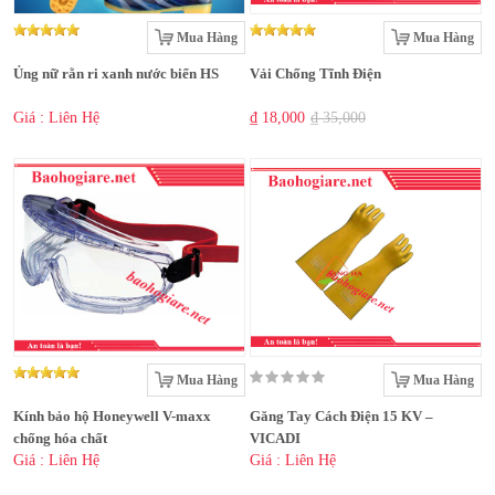
Mua Hàng
Mua Hàng
Ủng nữ rằn ri xanh nước biển HS
Vải Chống Tĩnh Điện
Giá : Liên Hệ
₫ 18,000
₫ 35,000
Mua Hàng
Mua Hàng
Kính bảo hộ Honeywell V-maxx
Găng Tay Cách Điện 15 KV –
chống hóa chất
VICADI
Giá : Liên Hệ
Giá : Liên Hệ