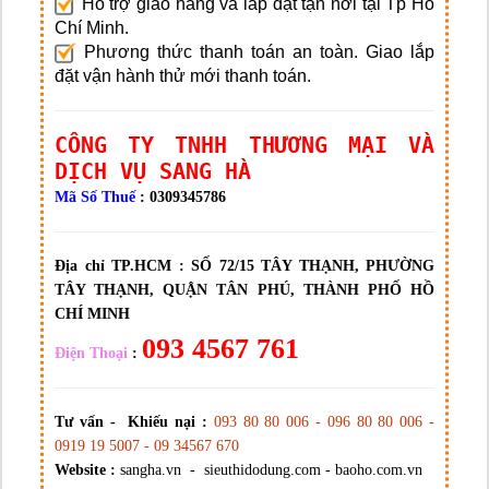
Hỗ trợ giao hàng và lắp đặt tận nơi tại Tp Hồ
Chí Minh.
Phương thức thanh toán an toàn. Giao lắp
đặt vận hành thử mới thanh toán.
CÔNG TY TNHH THƯƠNG MẠI VÀ
DỊCH VỤ SANG HÀ
Mã Số Thuế
: 0309345786
Địa chỉ TP.HCM :
SỐ 72/15 TÂY THẠNH, PHƯỜNG
TÂY THẠNH, QUẬN TÂN PHÚ, THÀNH PHỐ HỒ
CHÍ MINH
093 4567 761
Điện Thoại
:
Tư vấn - Khiếu nại :
093 80 80 006 - 096 80 80 006 -
0919 19 5007 - 09 34567 670
Website :
sangha.vn - sieuthidodung.com - baoho.com.vn