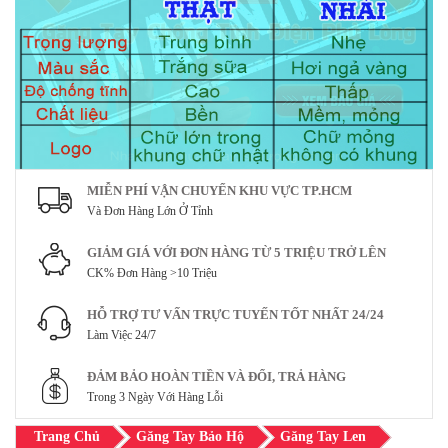
MIỄN PHÍ VẬN CHUYỂN KHU VỰC TP.HCM
Và Đơn Hàng Lớn Ở Tỉnh
GIẢM GIÁ VỚI ĐƠN HÀNG TỪ 5 TRIỆU TRỞ LÊN
CK% Đơn Hàng >10 Triệu
HỖ TRỢ TƯ VẤN TRỰC TUYẾN TỐT NHẤT 24/24
Làm Việc 24/7
ĐẢM BẢO HOÀN TIỀN VÀ ĐỔI, TRẢ HÀNG
Trong 3 Ngày Với Hàng Lỗi
Trang Chủ
Găng Tay Bảo Hộ
Găng Tay Len