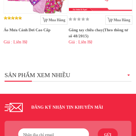
Mua Hàng
Mua Hàng
Áo Mưa Cánh Dơi Cao Cấp
Găng tay chữa chay(Theo thông tư
số 48/2015)
Giá : Liên Hệ
Giá : Liên Hệ
SẢN PHẨM XEM NHIỀU
ĐĂNG KÝ NHẬN TIN KHUYẾN MÃI
GỬI