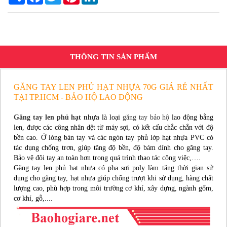
THÔNG TIN SẢN PHẨM
GĂNG TAY LEN PHỦ HẠT NHỰA 70G GIÁ RẺ NHẤT
TẠI TP.HCM - BẢO HỘ LAO ĐỘNG
Găng tay len phủ hạt nhựa
là loại
găng tay bảo hộ
lao động bằng
len, được các công nhân dệt từ máy sợi, có kết cấu chắc chắn với độ
bền cao. Ở lòng bàn tay và các ngón tay phủ lớp hạt nhựa PVC có
tác dụng chống trơn, giúp tăng độ bền, độ bám dính cho găng tay.
Bảo vệ đôi tay an toàn hơn trong quá trình thao tác công việc,….
Găng tay len phủ hạt nhựa có pha sợi poly làm tăng thời gian sử
dụng cho găng tay, hạt nhựa giúp chống trượt khi sử dụng, hàng chất
lượng cao, phù hợp trong môi trường cơ khí, xây dựng, ngành gốm,
cơ khí, gỗ,....