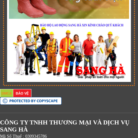
DMCA
BẢO VỆ
CÔNG TY TNHH THƯƠNG MẠI VÀ DỊCH VỤ
SANG HÀ
Mã Số Thuế : 0309345786