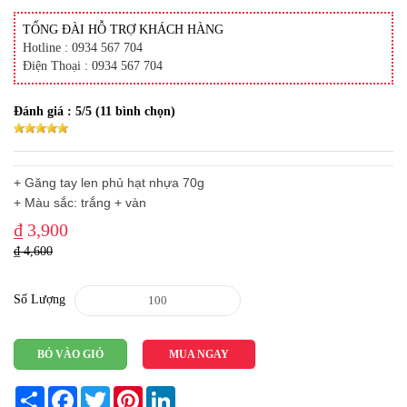
TỔNG ĐÀI HỖ TRỢ KHÁCH HÀNG
Hotline : 0934 567 704
Điện Thoại : 0934 567 704
Đánh giá :
5
/5 (
11
bình chọn)
+ Găng tay len phủ hạt nhựa 70g
+ Màu sắc: trắng + vàn
₫ 3,900
₫ 4,600
Số Lượng
BỎ VÀO GIỎ
MUA NGAY
Share
Facebook
Twitter
Pinterest
LinkedIn