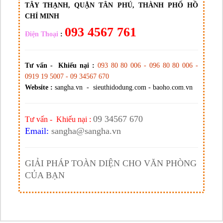
TÂY THẠNH, QUẬN TÂN PHÚ, THÀNH PHỐ HỒ
CHÍ MINH
093 4567 761
Điện Thoại
:
Tư vấn - Khiếu nại :
093 80 80 006 - 096 80 80 006 -
0919 19 5007 - 09 34567 670
Website :
sangha.vn - sieuthidodung.com - baoho.com.vn
09 34567 670
Tư vấn - Khiếu nại :
Email:
sangha@sangha.vn
GIẢI PHÁP TOÀN DIỆN CHO VĂN PHÒNG
CỦA BẠN