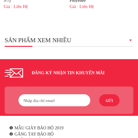
5-7)
Polyester
Giá : Liên Hệ
Giá : Liên Hệ
SẢN PHẨM XEM NHIỀU
ĐĂNG KÝ NHẬN TIN KHUYẾN MÃI
GỬI
❶ MẪU GIÀY BẢO HỘ 2019
❷ GĂNG TAY BẢO HỘ