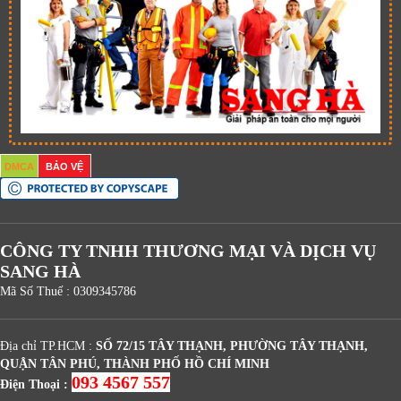
DMCA
BẢO VỆ
CÔNG TY TNHH THƯƠNG MẠI VÀ DỊCH VỤ
SANG HÀ
Mã Số Thuế : 0309345786
Địa chỉ TP.HCM :
SỐ 72/15 TÂY THẠNH, PHƯỜNG TÂY THẠNH,
QUẬN TÂN PHÚ, THÀNH PHỐ HỒ CHÍ MINH
093 4567 557
Điện Thoại :