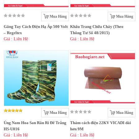
Mua Hàng
Mua Hàng
Găng Tay Cách Điện Hạ Áp 500 Volt
Khẩu Trang Chữa Cháy (Theo
– Regeltex
Thông Tư Số 48/2015)
Giá : Liên Hệ
Giá : Liên Hệ
Mua Hàng
Mua Hàng
Ủng Nam Hoa San Răn Ri Đế Trắng
Thảm cách điện 22KV VICADI dài
HS-U016
hơn 9M
Giá : Liên Hệ
Giá : Liên Hệ