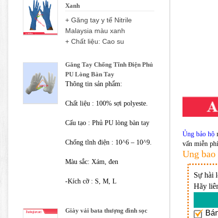
Xanh
+ Găng tay y tế Nitrile
Malaysia màu xanh
+ Chất liệu: Cao su
Găng Tay Chống Tĩnh Điện Phủ
PU Lòng Bàn Tay
Thông tin sản phẩm:
Chất liệu : 100% sợi polyeste.
Cấu tạo : Phủ PU lòng bàn tay
Ủng bảo hộ
m
Chống tĩnh điện : 10^6 – 10^9.
vấn miễn ph
Ung bao
Màu sắc: Xám, đen
Sự hài 
-Kích cỡ : S, M, L
Hãy liê
Giày vải bata thượng đình sọc
Bán