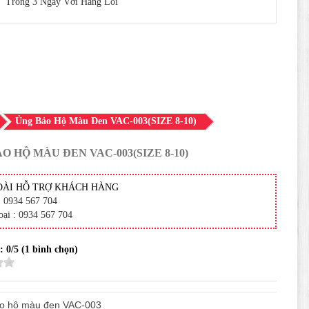
Trong 3 Ngày Với Hàng Lỗi
Ủng Bảo Hộ Màu Đen VAC-003(SIZE 8-10)
O HỘ MÀU ĐEN VAC-003(SIZE 8-10)
ĐÀI HỖ TRỢ KHÁCH HÀNG
: 0934 567 704
oại : 0934 567 704
 :
0
/5 (
1
bình chọn)
o hộ màu đen VAC-003