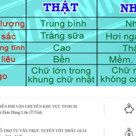
IỄN PHÍ VẬN CHUYỂN KHU VỰC TP.HCM
à Đơn Hàng Lớn Ở Tỉnh
Ỗ TRỢ TƯ VẤN TRỰC TUYẾN TỐT NHẤT 24/24