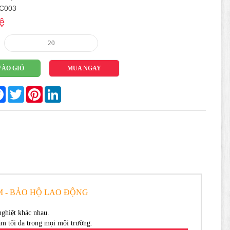
AC003
ệ
VÀO GIỎ
MUA NGAY
re
Facebook
Twitter
Pinterest
LinkedIn
CM - BẢO HỘ LAO ĐỘNG
ghiệt khác nhau.
ám tối đa trong mọi môi trường.