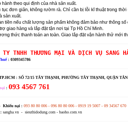
hành theo qui định của nhà sản xuất.
tục đơn giản, không rườm rà. Chỉ cần bị lỗi kĩ thuật trong thờ
à sản xuất.
n tiền nếu chất lượng sản phẩm không đảm bảo như thông số đ
rợ giao hàng và lắp đặt tận nơi tại Tp Hồ Chí Minh.
ng thức thanh toán an toàn. Giao lắp đặt vận hành thử mới th
 TY TNHH THƯƠNG MẠI VÀ DỊCH VỤ SANG H
Thuế
: 0309345786
 TP.HCM :
SỐ 72/15 TÂY THẠNH, PHƯỜNG TÂY THẠNH, QUẬN TÂ
093 4567 761
oại
:
- Khiếu nại :
093 80 80 006 - 096 80 80 006 - 0919 19 5007 - 09 34567 670
:
sangha.vn - sieuthidodung.com - baoho.com.vn