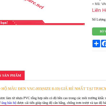
+ Mã: V
Liên H
Số Lượng
BỎ 
Sha
N SẢN PHẨM
HỘ MÀU ĐEN VAC-003(SIZE 8-10) GIÁ RẺ NHẤT TẠI TP.H
ược làm từ nhựa PVC tổng hợp nên có độ bền cao trong các môi trường khắc n
ế
ủng bảo hộ
được cải tiến giúp tăng độ cân bằng, chống trơn trượt và tạo độ b