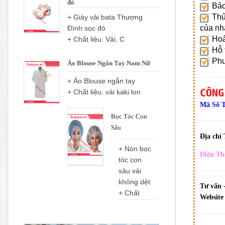
đỏ
Bảo 
Thủ 
+ Giày vải bata Thượng
của nh
Đình sọc đỏ
Hoà
+ Chất liệu: Vải, C
Hỗ t
Phươ
Áo Blouse Ngắn Tay Nam Nữ
+ Áo Blouse ngắn tay
CÔNG
+ Chất liệu: vải kaki lon
Mã Số 
Bọc Tóc Con
Sâu
Địa chỉ
+ Nón bọc
Điện Th
tóc con
sâu vải
không dệt
Tư vấn 
+ Chất
Website 