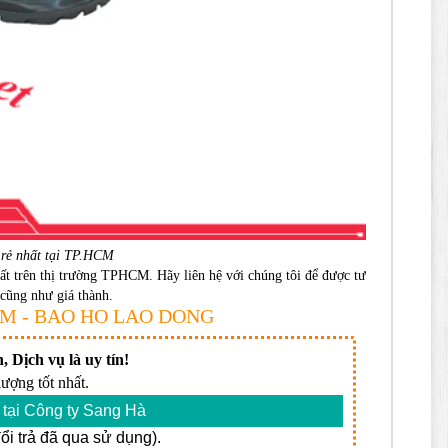
rẻ nhất tại TP.HCM
hất trên thị trường TPHCM. Hãy liên hệ với chúng tôi để được tư
cũng như giá thành.
P.HCM - BAO HO LAO DONG
, Dịch vụ là uy tín!
ượng tốt nhất.
tại Công ty Sang Hà
i trả đã qua sử dụng).