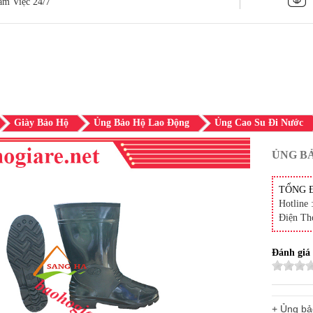
àm Việc 24/7
Giày Bảo Hộ
Ủng Bảo Hộ Lao Động
Ủng Cao Su Đi Nước
ỦNG BẢ
TỔNG 
Hotline 
Điện Th
Đánh giá
+ Ủng bả