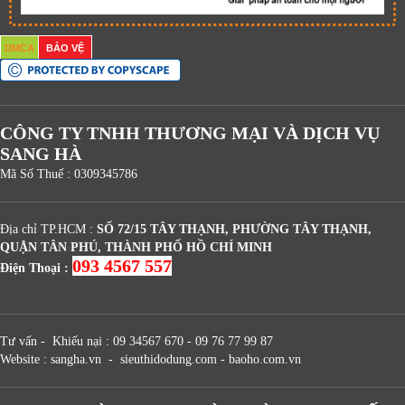
DMCA
BẢO VỆ
CÔNG TY TNHH THƯƠNG MẠI VÀ DỊCH VỤ
SANG HÀ
Mã Số Thuế : 0309345786
Địa chỉ TP.HCM :
SỐ 72/15 TÂY THẠNH, PHƯỜNG TÂY THẠNH,
QUẬN TÂN PHÚ, THÀNH PHỐ HỒ CHÍ MINH
093 4567 557
Điện Thoại :
Tư vấn - Khiếu nại : 09 34567 670 - 09 76 77 99 87
Website : sangha.vn - sieuthidodung.com - baoho.com.vn