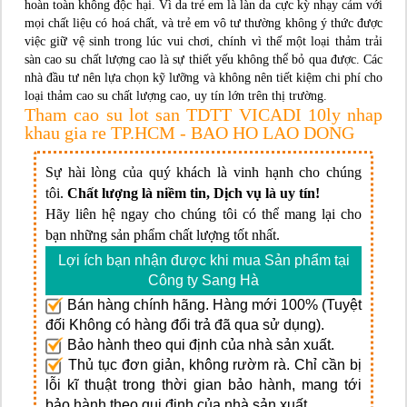
hoàn toàn không độc hại. Vì da trẻ em là làn da cực kỳ nhạy cảm với
mọi chất liệu có hoá chất, và trẻ em vô tư thường không ý thức được
việc giữ vệ sinh trong lúc vui chơi, chính vì thế một loại thảm trải
sàn cao su chất lượng cao là sự thiết yếu không thể bỏ qua được. Các
nhà đầu tư nên lựa chọn kỹ lưỡng và không nên tiết kiệm chi phí cho
loại thảm cao su chất lượng cao, uy tín lớn trên thị trường.
Tham cao su lot san TDTT VICADI 10ly nhap
khau gia re TP.HCM - BAO HO LAO DONG
Sự hài lòng của quý khách là vinh hạnh cho chúng
tôi.
Chất lượng là niềm tin, Dịch vụ là uy tín!
Hãy liên hệ ngay cho chúng tôi có thể mang lại cho
bạn những sản phẩm chất lượng tốt nhất.
Lợi ích bạn nhận được khi mua Sản phẩm tại
Công ty Sang Hà
Bán hàng chính hãng. Hàng mới 100% (Tuyệt
đối Không có hàng đổi trả đã qua sử dụng).
Bảo hành theo qui định của nhà sản xuất.
Thủ tục đơn giản, không rườm rà. Chỉ cần bị
lỗi kĩ thuật trong thời gian bảo hành, mang tới
bảo hành theo qui định của nhà sản xuất.