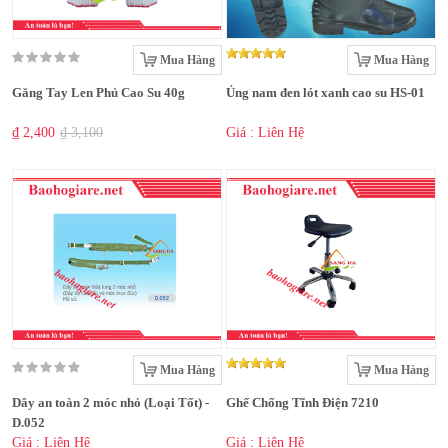
Mua Hàng
Mua Hàng
Găng Tay Len Phủ Cao Su 40g
Ủng nam đen lót xanh cao su HS-01
₫ 2,400
₫ 3,100
Giá : Liên Hệ
Mua Hàng
Mua Hàng
Dây an toàn 2 móc nhỏ (Loại Tốt) -
Ghế Chống Tĩnh Điện 7210
D.052
Giá : Liên Hệ
Giá : Liên Hệ