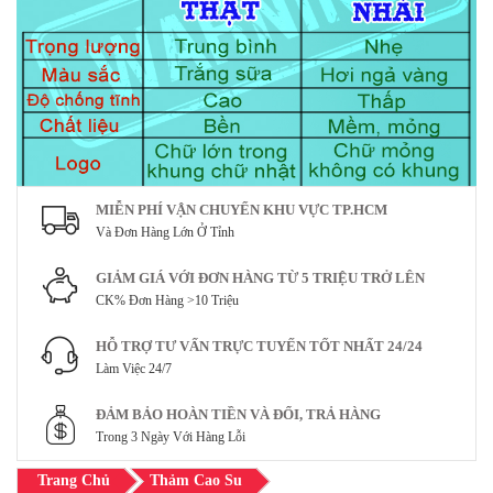
MIỄN PHÍ VẬN CHUYỂN KHU VỰC TP.HCM
Và Đơn Hàng Lớn Ở Tỉnh
GIẢM GIÁ VỚI ĐƠN HÀNG TỪ 5 TRIỆU TRỞ LÊN
CK% Đơn Hàng >10 Triệu
HỖ TRỢ TƯ VẤN TRỰC TUYẾN TỐT NHẤT 24/24
Làm Việc 24/7
ĐẢM BẢO HOÀN TIỀN VÀ ĐỔI, TRẢ HÀNG
Trong 3 Ngày Với Hàng Lỗi
Trang Chủ
Thảm Cao Su