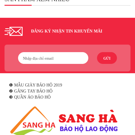
ĐĂNG KÝ NHẬN TIN KHUYẾN MÃI
GỬI
❶ MẪU GIÀY BẢO HỘ 2019
❷ GĂNG TAY BẢO HỘ
❸ QUẦN ÁO BẢO HỘ