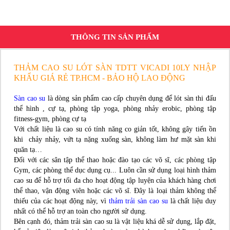
THÔNG TIN SẢN PHẨM
THẢM CAO SU LÓT SÀN TDTT VICADI 10LY NHẬP
KHẨU GIÁ RẺ TP.HCM - BẢO HỘ LAO ĐỘNG
Sàn cao su
là dòng sản phẩm cao cấp chuyên dụng để lót sàn thi đấu
thể hình , cự tạ, phòng tập yoga, phòng nhảy erobic, phòng tập
fitness-gym, phòng cự tạ
Với chất liệu là cao su có tính năng co giản tốt, không gây tiến ồn
khi chảy nhảy, vứt tạ nặng xuống sàn, không làm hư mặt sàn khi
quăn tạ…
Đối với các sân tập thể thao hoặc đào tạo các võ sĩ, các phòng tập
Gym, các phòng thể dục dụng cụ... Luôn cần sử dụng loại hình thảm
cao su để hỗ trợ tối đa cho hoạt động tập luyện của khách hàng chơi
thể thao, vận động viên hoặc các võ sĩ. Đây là loại thảm không thể
thiếu của các hoạt động này, vì
thảm trải sàn cao su
là chất liệu duy
nhất có thể hỗ trợ an toàn cho người sử dụng.
Bên cạnh đó, thảm trải sàn cao su là vật liệu khá dễ sử dụng, lắp đặt,