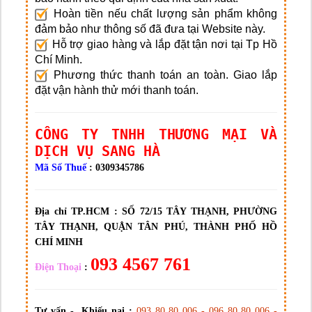
Hoàn tiền nếu chất lượng sản phẩm không
đảm bảo như thông số đã đưa tại Website này.
Hỗ trợ giao hàng và lắp đặt tận nơi tại Tp Hồ
Chí Minh.
Phương thức thanh toán an toàn. Giao lắp
đặt vận hành thử mới thanh toán.
CÔNG TY TNHH THƯƠNG MẠI VÀ
DỊCH VỤ SANG HÀ
Mã Số Thuế
: 0309345786
Địa chỉ TP.HCM :
SỐ 72/15 TÂY THẠNH, PHƯỜNG
TÂY THẠNH, QUẬN TÂN PHÚ, THÀNH PHỐ HỒ
CHÍ MINH
093 4567 761
Điện Thoại
:
Tư vấn - Khiếu nại :
093 80 80 006 - 096 80 80 006 -