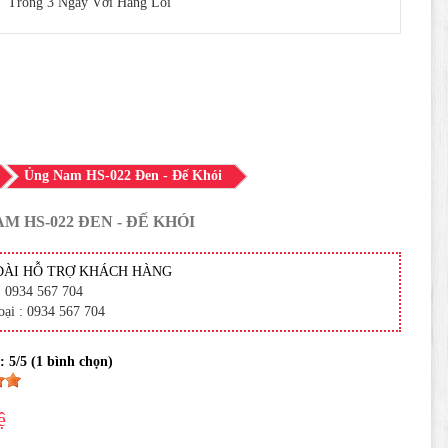
Trong 3 Ngày Với Hàng Lỗi
Ủng Nam HS-022 Đen - Đế Khói
M HS-022 ĐEN - ĐẾ KHÓI
ĐÀI HỖ TRỢ KHÁCH HÀNG
: 0934 567 704
oại : 0934 567 704
 :
5
/5 (
1
bình chọn)
ệ