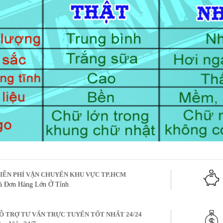
IỄN PHÍ VẬN CHUYỂN KHU VỰC TP.HCM
à Đơn Hàng Lớn Ở Tỉnh
Ỗ TRỢ TƯ VẤN TRỰC TUYẾN TỐT NHẤT 24/24