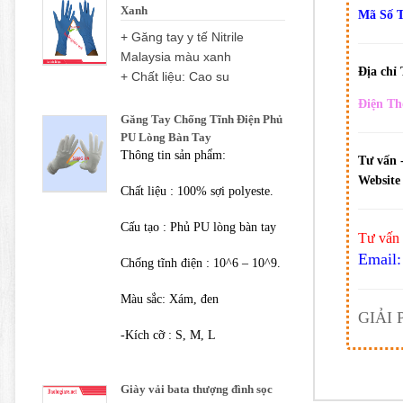
Xanh
Mã Số 
+ Găng tay y tế Nitrile
Malaysia màu xanh
Địa chỉ
+ Chất liệu: Cao su
Điện Th
Găng Tay Chống Tĩnh Điện Phủ
PU Lòng Bàn Tay
Thông tin sản phẩm:
Tư vấn 
Website 
Chất liệu : 100% sợi polyeste.
Cấu tạo : Phủ PU lòng bàn tay
Tư vấn 
Email:
Chống tĩnh điện : 10^6 – 10^9.
Màu sắc: Xám, đen
GIẢI
-Kích cỡ : S, M, L
Giày vải bata thượng đình sọc