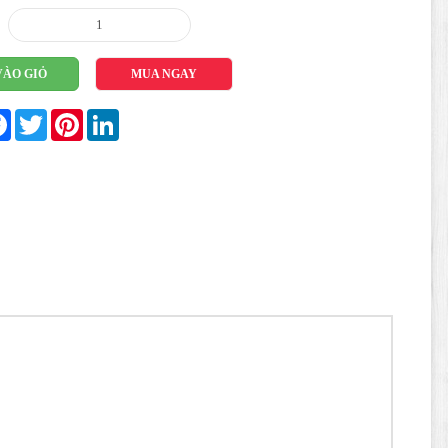
VÀO GIỎ
MUA NGAY
re
Facebook
Twitter
Pinterest
LinkedIn