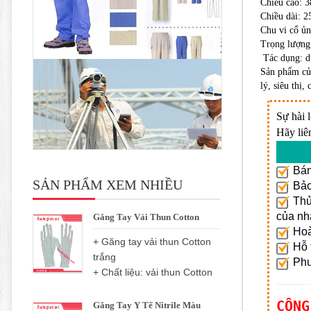
Chiều cao: 3
Chiều dài: 2
Chu vi cổ ủn
Trọng lượng
Tác dụng: d
Sản phẩm của
lý, siêu thị,
Sự hài 
Hãy liê
Bán
SẢN PHẨM XEM NHIỀU
Bảo 
Thủ 
của nh
Găng Tay Vải Thun Cotton
Hoà
+ Găng tay vải thun Cotton
Hỗ t
trắng
Phươ
+ Chất liệu: vải thun Cotton
CÔNG
Găng Tay Y Tế Nitrile Màu