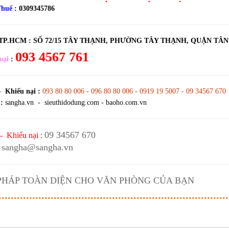
Thuế
: 0309345786
 TP.HCM :
SỐ 72/15 TÂY THẠNH, PHƯỜNG TÂY THẠNH, QUẬN TÂ
093 4567 761
oại
:
- Khiếu nại :
093 80 80 006 - 096 80 80 006 - 0919 19 5007 - 09 34567 670
:
sangha.vn - sieuthidodung.com - baoho.com.vn
09 34567 670
- Khiếu nại :
sangha@sangha.vn
 PHÁP TOÀN DIỆN CHO VĂN PHÒNG CỦA BẠN