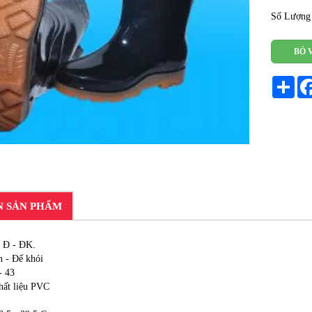
Số Lượng
BỎ 
Sha
N SẢN PHẨM
 Đ - ĐK.
n - Đế khói
- 43
hất liệu PVC