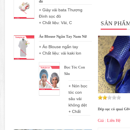
đỏ
+ Giày vải bata Thượng
Đình sọc đỏ
SẢN PHẨM
+ Chất liệu: Vải, C
Áo Blouse Ngắn Tay Nam Nữ
+ Áo Blouse ngắn tay
+ Chất liệu: vải kaki lon
Bọc Tóc Con
Sâu
+ Nón bọc
tóc con
sâu vải
không dệt
Dép sục có quai G0
+ Chất
Giá : Liên Hệ