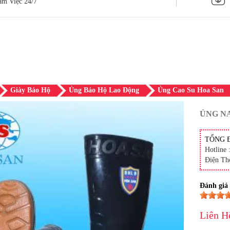
àm Việc 24/7
Giày Bảo Hộ
Ủng Bảo Hộ Lao Động
Ủng Cao Su Hoa San
ỦNG NA
TỔNG 
Hotline 
Điện Th
Đánh giá
Liên H