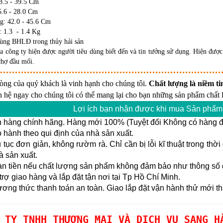
8.5 - 39.5 Cm
5.6 - 28.0 Cm
g: 42.0 - 45.6 Cm
: 1.3 - 1.4 Kg
ùng BHLĐ trong thủy hải sản
 công ty hiện được người tiêu dùng biết đến và tin tưởng sử dụng. Hiện được 
 chợ đầu mối.
lòng của quý khách là vinh hạnh cho chúng tôi.
Chất lượng là niềm tin
n hệ ngay cho chúng tôi có thể mang lại cho bạn những sản phẩm chất l
Lợi ích bạn nhận được khi mua Sản phẩm 
 hàng chính hãng. Hàng mới 100% (Tuyệt đối Không có hàng đổ
hành theo qui định của nhà sản xuất.
tục đơn giản, không rườm rà. Chỉ cần bị lỗi kĩ thuật trong thờ
à sản xuất.
n tiền nếu chất lượng sản phẩm không đảm bảo như thông số đ
rợ giao hàng và lắp đặt tận nơi tại Tp Hồ Chí Minh.
ng thức thanh toán an toàn. Giao lắp đặt vận hành thử mới th
 TY TNHH THƯƠNG MẠI VÀ DỊCH VỤ SANG H