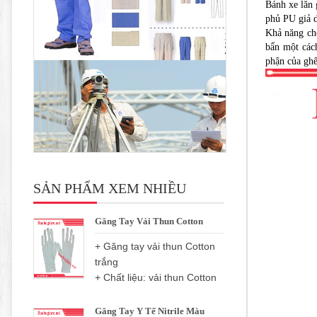
Bánh xe lăn 
phủ PU giả d
Khả năng chố
bẩn một cách
phận của ghế
SẢN PHẨM XEM NHIỀU
Găng Tay Vải Thun Cotton
+ Găng tay vải thun Cotton
trắng
+ Chất liệu: vải thun Cotton
Găng Tay Y Tế Nitrile Màu