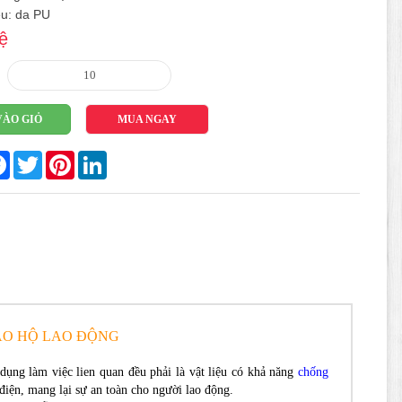
ệu: da PU
ệ
VÀO GIỎ
MUA NGAY
re
Facebook
Twitter
Pinterest
LinkedIn
BẢO HỘ LAO ĐỘNG
 dụng làm việc lien quan đều phải là vật liệu có khả năng
chống
điện, mang lại sự an toàn cho người lao động.