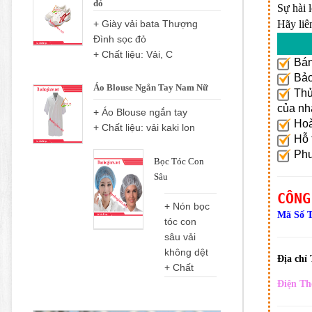
đỏ
Sự hài 
+ Giày vải bata Thượng
Hãy liê
Đình sọc đỏ
+ Chất liệu: Vải, C
Bán
Bảo 
Áo Blouse Ngắn Tay Nam Nữ
Thủ 
của nh
+ Áo Blouse ngắn tay
Hoà
+ Chất liệu: vải kaki lon
Hỗ t
Phươ
Bọc Tóc Con
Sâu
CÔNG
+ Nón bọc
Mã Số 
tóc con
sâu vải
không dệt
Địa chỉ
+ Chất
Điện Th