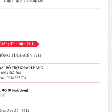
Trong 3 Ngày Với Hàng Lỗi
Chống Tĩnh Điện 7211
ỐNG TĨNH ĐIỆN 7211
ĐÀI HỖ TRỢ KHÁCH HÀNG
: 0934 567 704
oại : 0934 567 704
 :
0
/5 (
0
bình chọn)
ống tĩnh điện 7211