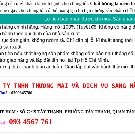
lòng của quý khách là vinh hạnh cho chúng tôi.
Chất lượng là niềm tin
n hệ ngay cho chúng tôi có thể mang lại cho bạn những sản phẩm chất l
Lợi ích bạn nhận được khi mua Sản phẩm 
 hàng chính hãng. Hàng mới 100% (Tuyệt đối Không có hàng đổ
hành theo qui định của nhà sản xuất.
tục đơn giản, không rườm rà. Chỉ cần bị lỗi kĩ thuật trong thờ
à sản xuất.
n tiền nếu chất lượng sản phẩm không đảm bảo như thông số đ
rợ giao hàng và lắp đặt tận nơi tại Tp Hồ Chí Minh.
ng thức thanh toán an toàn. Giao lắp đặt vận hành thử mới th
 TY TNHH THƯƠNG MẠI VÀ DỊCH VỤ SANG H
Thuế
: 0309345786
 TP.HCM :
SỐ 72/15 TÂY THẠNH, PHƯỜNG TÂY THẠNH, QUẬN TÂ
093 4567 761
oại
: