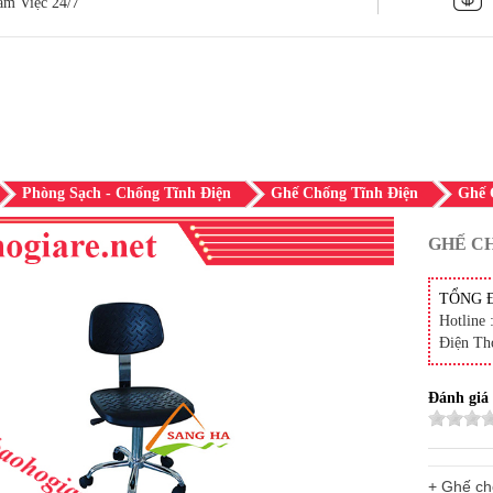
àm Việc 24/7
Phòng Sạch - Chống Tĩnh Điện
Ghế Chống Tĩnh Điện
Ghế 
GHẾ CH
TỔNG 
Hotline 
Điện Th
Đánh giá
+ Ghế ch