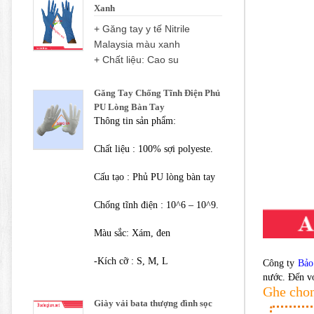
Xanh
+ Găng tay y tế Nitrile
Malaysia màu xanh
+ Chất liệu: Cao su
Găng Tay Chống Tĩnh Điện Phủ
PU Lòng Bàn Tay
Thông tin sản phẩm:
Chất liệu : 100% sợi polyeste.
Cấu tạo : Phủ PU lòng bàn tay
Chống tĩnh điện : 10^6 – 10^9.
Màu sắc: Xám, đen
-Kích cỡ : S, M, L
Công ty
Bảo
nước. Đến vớ
Ghe cho
Giày vải bata thượng đình sọc