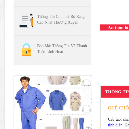
Thông Tin Chi Tiết Rỏ Ràng,
Cập Nhật Thường Xuyên
Bảo Mật Thông Tin Và Thanh
Toán Linh Hoạt
THÔNG TI
GHẾ CHỐ
Cấu tạo: châ
tĩnh điện
. G