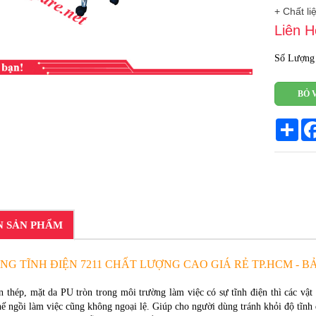
+ Chất li
Liên H
Số Lượng
BỎ 
Sha
N SẢN PHẨM
NG TĨNH ĐIỆN 7211 CHẤT LƯỢNG CAO GIÁ RẺ TP.HCM - 
n thép, mặt da PU tròn trong môi trường làm việc có sự tĩnh điện thì các vật
hế ngồi làm việc cũng không ngoại lệ. Giúp cho người dùng tránh khỏi độ tĩnh 