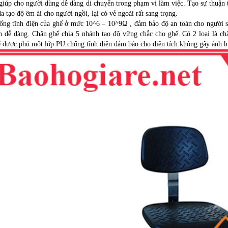
giúp cho người dùng dễ dàng di chuyển trong phạm vi làm việc. Tạo sự thuận 
a tạo độ êm ái cho người ngồi, lại có vẻ ngoài rất sang trọng.
ng tĩnh điện của ghế ở mức 10^6 – 10^9Ω , đảm bảo độ an toàn cho người sử 
 dễ dàng. Chân ghế chia 5 nhánh tạo độ vững chắc cho ghế. Có 2 loại là ch
 được phủ một lớp PU chống tĩnh điện đảm bảo cho điện tích không gây ảnh h