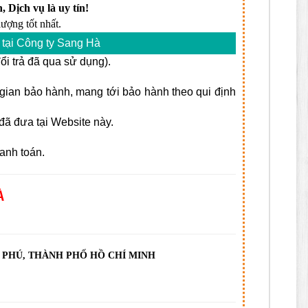
, Dịch vụ là uy tín!
ượng tốt nhất.
tại Công ty Sang Hà
i trả đã qua sử dụng).
i gian bảo hành, mang tới bảo hành theo qui định
ã đưa tại Website này.
anh toán.
À
N PHÚ, THÀNH PHỐ HỒ CHÍ MINH