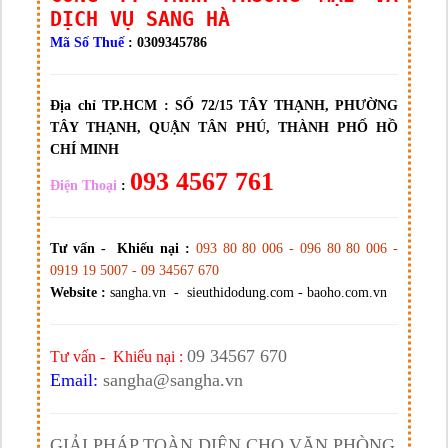
DỊCH VỤ SANG HÀ
Mã Số Thuế
: 0309345786
Địa chỉ TP.HCM :
SỐ 72/15 TÂY THẠNH, PHƯỜNG
TÂY THẠNH, QUẬN TÂN PHÚ, THÀNH PHỐ HỒ
CHÍ MINH
093 4567 761
Điện Thoại
:
Tư vấn - Khiếu nại :
093 80 80 006 - 096 80 80 006 -
0919 19 5007 - 09 34567 670
Website :
sangha.vn - sieuthidodung.com - baoho.com.vn
09 34567 670
Tư vấn - Khiếu nại :
Email:
sangha@sangha.vn
GIẢI PHÁP TOÀN DIỆN CHO VĂN PHÒNG