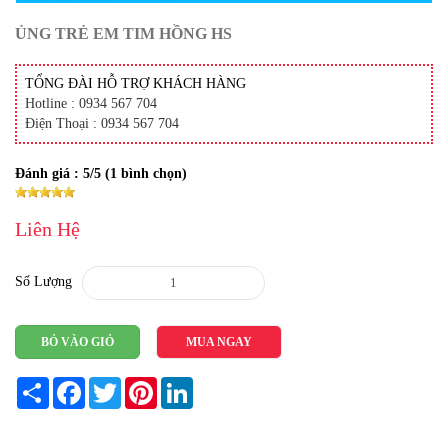
ỦNG TRẺ EM TIM HỒNG HS
TỔNG ĐÀI HỖ TRỢ KHÁCH HÀNG
Hotline : 0934 567 704
Điện Thoại : 0934 567 704
Đánh giá :
5
/5 (
1
bình chọn)
Liên Hệ
Số Lượng
BỎ VÀO GIỎ
MUA NGAY
Share
Facebook
Twitter
Pinterest
LinkedIn