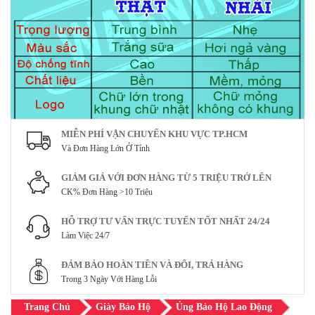
MIỄN PHÍ VẬN CHUYỂN KHU VỰC TP.HCM
Và Đơn Hàng Lớn Ở Tỉnh
GIẢM GIÁ VỚI ĐƠN HÀNG TỪ 5 TRIỆU TRỞ LÊN
CK% Đơn Hàng >10 Triệu
HỖ TRỢ TƯ VẤN TRỰC TUYẾN TỐT NHẤT 24/24
Làm Việc 24/7
ĐẢM BẢO HOÀN TIỀN VÀ ĐỔI, TRẢ HÀNG
Trong 3 Ngày Với Hàng Lỗi
Trang Chủ
Giày Bảo Hộ
Ủng Bảo Hộ Lao Động