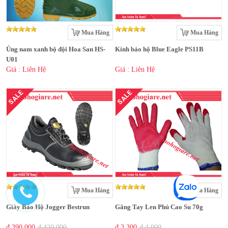
Mua Hàng
Mua Hàng
Ủng nam xanh bộ đội Hoa San HS-
Kính bảo hộ Blue Eagle PS11B
U01
Giá : Liên Hệ
Giá : Liên Hệ
SALE
SALE
Mua Hàng
Mua Hàng
Giày Bảo Hộ Jogger Bestrun
Găng Tay Len Phủ Cao Su 70g
₫ 390,000
₫ 420,000
₫ 3,300
₫ 4,000