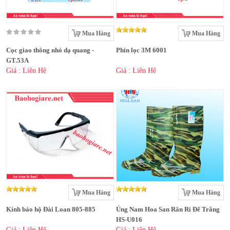
Mua Hàng
Mua Hàng
Cọc giao thông nhỏ dạ quang -
Phin lọc 3M 6001
GT.53A
Giá : Liên Hệ
Giá : Liên Hệ
Mua Hàng
Mua Hàng
Kính bảo hộ Đài Loan 805-885
Ủng Nam Hoa San Răn Ri Đế Trắng
HS-U016
Giá : Liên Hệ
Giá : Liên Hệ