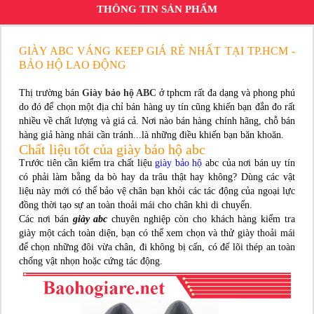
THÔNG TIN SẢN PHẨM
GIÀY ABC VÁNG KEEP GIÁ RẺ NHẤT TẠI TP.HCM -
BẢO HỘ LAO ĐỘNG
Thị trường bán
Giày bảo hộ ABC
ở tphcm rất đa dạng và phong phú
do đó để chọn một địa chỉ bán hàng uy tín cũng khiến bạn đắn đo rất
nhiều về chất lượng và giá cả. Nơi nào bán hàng chính hãng, chỗ bán
hàng giả hàng nhái cần tránh...là những điều khiến bạn băn khoăn.
Chất liệu tốt của giày bảo hộ abc
Trước tiên cần kiểm tra chất liệu
giày bảo hộ
abc của nơi bán uy tín
có phải làm bằng da bò hay da trâu thật hay không? Dùng các vật
liệu này mới có thể bảo vệ chân bạn khỏi các tác động của ngoại lực
đồng thời tạo sự an toàn thoải mái cho chân khi di chuyển.
Các nơi bán
giày abc
chuyên nghiệp còn cho khách hàng kiểm tra
giày một cách toàn diện, bạn có thể xem chọn và thử giày thoải mái
để chọn những đôi vừa chân, đi không bị cấn, có đế lõi thép an toàn
chống vật nhọn hoặc cứng tác động.