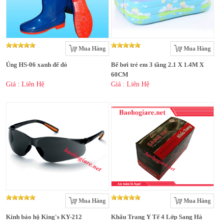
Mua Hàng
Mua Hàng
Ủng HS-06 xanh đế đỏ
Bể bơi trẻ em 3 tầng 2.1 X 1.4M X
60CM
Giá : Liên Hệ
Giá : Liên Hệ
Mua Hàng
Mua Hàng
Kính bảo hộ King's KY-212
Khẩu Trang Y Tế 4 Lớp Sang Hà