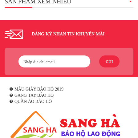
SẢN PHẨM XEM NHIỀU
ĐĂNG KÝ NHẬN TIN KHUYẾN MÃI
GỬI
❶ MẪU GIÀY BẢO HỘ 2019
❷ GĂNG TAY BẢO HỘ
❸ QUẦN ÁO BẢO HỘ