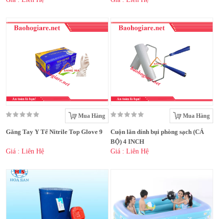
Mua Hàng
Mua Hàng
Găng Tay Y Tế Nitrile Top Glove 9
Cuộn lăn dính bụi phòng sạch (CẢ
BỘ) 4 INCH
Giá : Liên Hệ
Giá : Liên Hệ