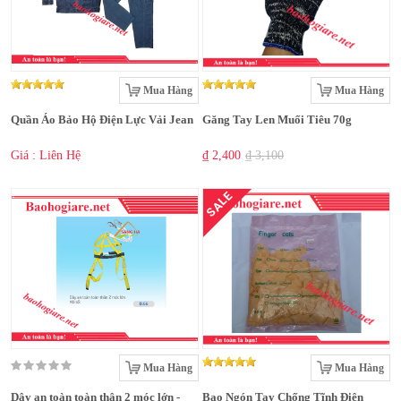
Mua Hàng
Mua Hàng
Quần Áo Bảo Hộ Điện Lực Vải Jean
Găng Tay Len Muối Tiêu 70g
Giá : Liên Hệ
₫ 2,400
₫ 3,100
SALE
Mua Hàng
Mua Hàng
Dây an toàn toàn thân 2 móc lớn -
Bao Ngón Tay Chống Tĩnh Điện