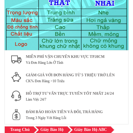
MIỄN PHÍ VẬN CHUYỂN KHU VỰC TP.HCM
Và Đơn Hàng Lớn Ở Tỉnh
GIẢM GIÁ VỚI ĐƠN HÀNG TỪ 5 TRIỆU TRỞ LÊN
CK% Đơn Hàng >10 Triệu
HỖ TRỢ TƯ VẤN TRỰC TUYẾN TỐT NHẤT 24/24
Làm Việc 24/7
ĐẢM BẢO HOÀN TIỀN VÀ ĐỔI, TRẢ HÀNG
Trong 3 Ngày Với Hàng Lỗi
Trang Chủ
Giày Bảo Hộ
Giày Bảo Hộ ABC