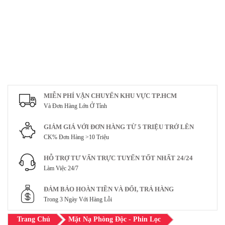
MIỄN PHÍ VẬN CHUYỂN KHU VỰC TP.HCM
Và Đơn Hàng Lớn Ở Tỉnh
GIẢM GIÁ VỚI ĐƠN HÀNG TỪ 5 TRIỆU TRỞ LÊN
CK% Đơn Hàng >10 Triệu
HỖ TRỢ TƯ VẤN TRỰC TUYẾN TỐT NHẤT 24/24
Làm Việc 24/7
ĐẢM BẢO HOÀN TIỀN VÀ ĐỔI, TRẢ HÀNG
Trong 3 Ngày Với Hàng Lỗi
Trang Chủ
Mặt Nạ Phòng Độc - Phin Lọc