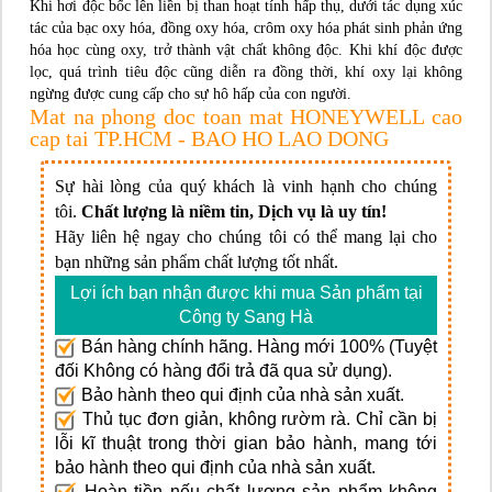
Khi hơi độc bốc lên liền bị than hoạt tính hấp thụ, dưới tác dụng xúc
tác của bạc oxy hóa, đồng oxy hóa, crôm oxy hóa phát sinh phản ứng
hóa học cùng oxy, trở thành vật chất không độc. Khi khí độc được
lọc, quá trình tiêu độc cũng diễn ra đồng thời, khí oxy lại không
ngừng được cung cấp cho sự hô hấp của con người.
Mat na phong doc toan mat HONEYWELL cao
cap tai TP.HCM - BAO HO LAO DONG
Sự hài lòng của quý khách là vinh hạnh cho chúng
tôi.
Chất lượng là niềm tin, Dịch vụ là uy tín!
Hãy liên hệ ngay cho chúng tôi có thể mang lại cho
bạn những sản phẩm chất lượng tốt nhất.
Lợi ích bạn nhận được khi mua Sản phẩm tại
Công ty Sang Hà
Bán hàng chính hãng. Hàng mới 100% (Tuyệt
đối Không có hàng đổi trả đã qua sử dụng).
Bảo hành theo qui định của nhà sản xuất.
Thủ tục đơn giản, không rườm rà. Chỉ cần bị
lỗi kĩ thuật trong thời gian bảo hành, mang tới
bảo hành theo qui định của nhà sản xuất.
Hoàn tiền nếu chất lượng sản phẩm không