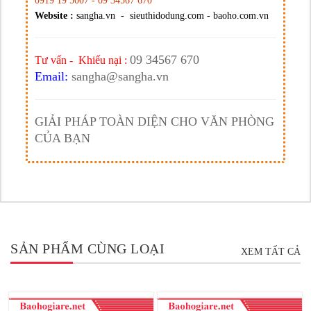
0919 19 5007 - 09 34567 670
Website :
sangha.vn - sieuthidodung.com - baoho.com.vn
09 34567 670
Tư vấn - Khiếu nại :
Email:
sangha@sangha.vn
GIẢI PHÁP TOÀN DIỆN CHO VĂN PHÒNG
CỦA BẠN
SẢN PHẨM CÙNG LOẠI
XEM TẤT CẢ