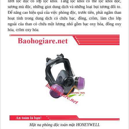
lưới lọc độc có lớp lọc khói. Tầng lọc khói có thể lọc khói độc,
sương mù độc, những giọt dung dịch và những loại bụi tương đối to.
Để nâng cao hiệu quả của việc phòng độc, trước tiên, phải ngâm than
hoạt tính trong dung dịch có chứa bạc, đồng, crôm, làm cho lớp
ngoài của than có chứa một lượng nhỏ gồm bạc oxy hóa, đồng oxy
hóa, crôm oxy hóa.
Mặt na phòng độc toàn mặt HONEYWELL