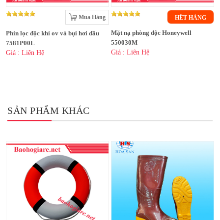
Mua Hàng
HẾT HÀNG
Mặt nạ phòng độc Honeywell
Phin lọc độc khí ov và bụi hơi dầu
550030M
7581P00L
Giá : Liên Hệ
Giá : Liên Hệ
SẢN PHẨM KHÁC