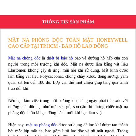
THÔNG TIN SẢN PHẨM
MẶT NA PHÒNG ĐỘC TOÀN MẶT HONEYWELL
CAO CẤP TẠI TP.HCM - BẢO HỘ LAO ĐỘNG
Mặt nạ chống độc
là
thiết bị bảo hộ
bảo vệ đường hô hấp của con
người trong môi trường khí độc. Mặt nạ được làm bằng vật liệu
Elastomer, không gây dị ứng, mùi hôi khi sử dụng. Mắt kính được
làm bằng vật liệu Polycacbonat, chống chầy xước, đọng sương, yầm
quan sát lên đến 180 độ. Lớp van thở một chiều giúp tăng quá trình
trao đổi khí.
Nếu bạn làm việc trong môi trường khí, hàng ngày phải tiếp xúc với
những chất độc hại như mùi sơn gỗ, sơn dầu thì những chiếc mặt nạ
phòng độc luôn là bạn đồng hành mỗi khi bạn làm việc.
Hiện nay,
mặt nạ phòng độc
được sử dụng để lọc khí được tạo thành
bởi một lớp mặt nạ, bao gồm lưới lọc độc và túi mặt ngoài. Trong