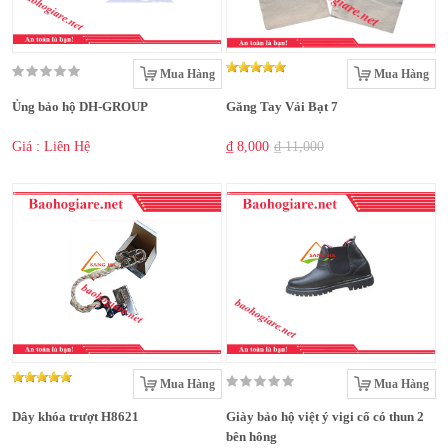
Mua Hàng
Mua Hàng
Ủng bảo hộ DH-GROUP
Găng Tay Vải Bạt 7
Giá : Liên Hệ
₫ 8,000
₫ 11,000
Mua Hàng
Mua Hàng
Dây khóa trượt H8621
Giày bảo hộ việt ý vigi cổ có thun 2
bên hông