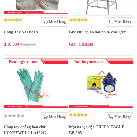
Mua Hàng
Mua Hàng
Găng Tay Vải Bạt 8
Ghế cứu hộ hồ bơi nhựa cao 1,5m
₫ 10,000
₫ 13,000
Giá : Liên Hệ
Mua Hàng
Mua Hàng
Găng tay chống hoa chất
Mặt nạ lọc độc GREEN EAGLE -
HONEYWELL LA132G
BB.305