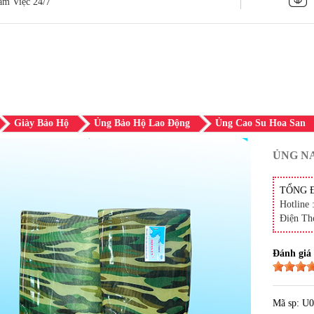
àm Việc 24/7
Giày Bảo Hộ
Ủng Bảo Hộ Lao Động
Ủng Cao Su Hoa San
ỦNG NA
TỔNG 
Hotline 
Điện Th
Đánh giá
Mã sp: U0