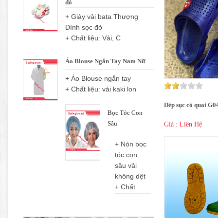
đỏ
+ Giày vải bata Thượng
Đình sọc đỏ
+ Chất liệu: Vải, C
Áo Blouse Ngắn Tay Nam Nữ
+ Áo Blouse ngắn tay
+ Chất liệu: vải kaki lon
Dép sục có quai G0
Bọc Tóc Con
Sâu
Giá : Liên Hệ
+ Nón bọc
tóc con
sâu vải
không dệt
+ Chất