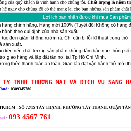
lòng của quý khách là vinh hạnh cho chúng tôi.
Chất lượng là niềm tin
n hệ ngay cho chúng tôi có thể mang lại cho bạn những sản phẩm chất l
Lợi ích bạn nhận được khi mua Sản phẩm 
 hàng chính hãng. Hàng mới 100% (Tuyệt đối Không có hàng đổ
hành theo qui định của nhà sản xuất.
tục đơn giản, không rườm rà. Chỉ cần bị lỗi kĩ thuật trong thờ
à sản xuất.
n tiền nếu chất lượng sản phẩm không đảm bảo như thông số đ
rợ giao hàng và lắp đặt tận nơi tại Tp Hồ Chí Minh.
ng thức thanh toán an toàn. Giao lắp đặt vận hành thử mới th
 TY TNHH THƯƠNG MẠI VÀ DỊCH VỤ SANG H
Thuế
: 0309345786
 TP.HCM :
SỐ 72/15 TÂY THẠNH, PHƯỜNG TÂY THẠNH, QUẬN TÂ
093 4567 761
oại
: