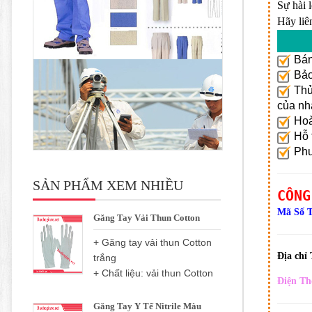
Sự hài 
Hãy liê
Bán
Bảo 
Thủ 
của nh
Hoà
Hỗ t
Phươ
SẢN PHẨM XEM NHIỀU
CÔNG
Mã Số 
Găng Tay Vải Thun Cotton
+ Găng tay vải thun Cotton
Địa chỉ
trắng
+ Chất liệu: vải thun Cotton
Điện Th
Găng Tay Y Tế Nitrile Màu