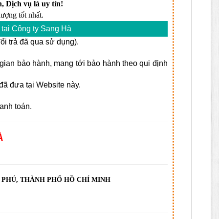
, Dịch vụ là uy tín!
ượng tốt nhất.
tại Công ty Sang Hà
i trả đã qua sử dụng).
i gian bảo hành, mang tới bảo hành theo qui định
ã đưa tại Website này.
anh toán.
À
N PHÚ, THÀNH PHỐ HỒ CHÍ MINH