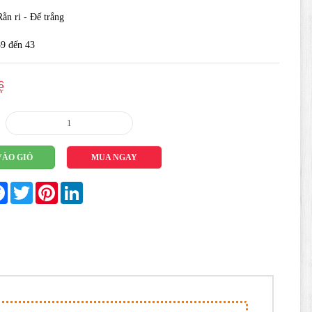
ằn ri - Đế trắng
39 đến 43
ệ
VÀO GIỎ
MUA NGAY
re
Facebook
Twitter
Pinterest
LinkedIn