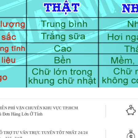
IỄN PHÍ VẬN CHUYỂN KHU VỰC TP.HCM
à Đơn Hàng Lớn Ở Tỉnh
Ỗ TRỢ TƯ VẤN TRỰC TUYẾN TỐT NHẤT 24/24