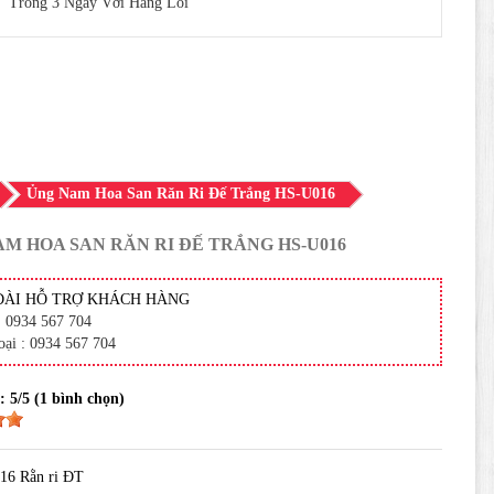
Trong 3 Ngày Với Hàng Lỗi
Ủng Nam Hoa San Răn Ri Đế Trắng HS-U016
M HOA SAN RĂN RI ĐẾ TRẮNG HS-U016
ĐÀI HỖ TRỢ KHÁCH HÀNG
: 0934 567 704
oại : 0934 567 704
 :
5
/5 (
1
bình chọn)
16 Rằn ri ĐT