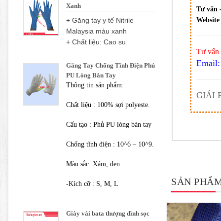
Xanh
Tư vấn 
+ Găng tay y tế Nitrile
Website 
Malaysia màu xanh
+ Chất liệu: Cao su
Tư vấn 
Email:
Găng Tay Chống Tĩnh Điện Phủ
PU Lòng Bàn Tay
Thông tin sản phẩm:
GIẢI
Chất liệu : 100% sợi polyeste.
Cấu tạo : Phủ PU lòng bàn tay
Chống tĩnh điện : 10^6 – 10^9.
Màu sắc: Xám, đen
SẢN PHẨM
-Kích cỡ : S, M, L
Giày vải bata thượng đình sọc