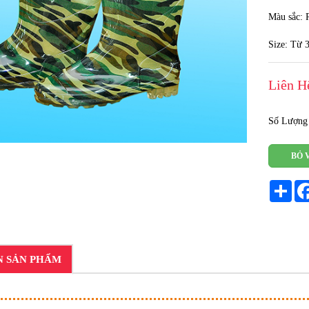
Màu sắc: R
Size: Từ 
Liên H
Số Lượng
BỎ 
Sha
N SẢN PHẨM