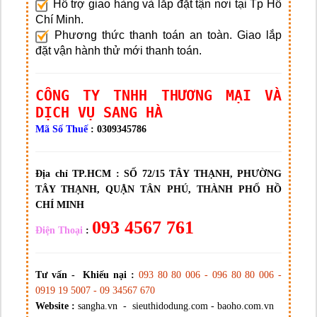
Hỗ trợ giao hàng và lắp đặt tận nơi tại Tp Hồ
Chí Minh.
Phương thức thanh toán an toàn. Giao lắp
đặt vận hành thử mới thanh toán.
CÔNG TY TNHH THƯƠNG MẠI VÀ
DỊCH VỤ SANG HÀ
Mã Số Thuế
: 0309345786
Địa chỉ TP.HCM :
SỐ 72/15 TÂY THẠNH, PHƯỜNG
TÂY THẠNH, QUẬN TÂN PHÚ, THÀNH PHỐ HỒ
CHÍ MINH
093 4567 761
Điện Thoại
:
Tư vấn - Khiếu nại :
093 80 80 006 - 096 80 80 006 -
0919 19 5007 - 09 34567 670
Website :
sangha.vn - sieuthidodung.com - baoho.com.vn