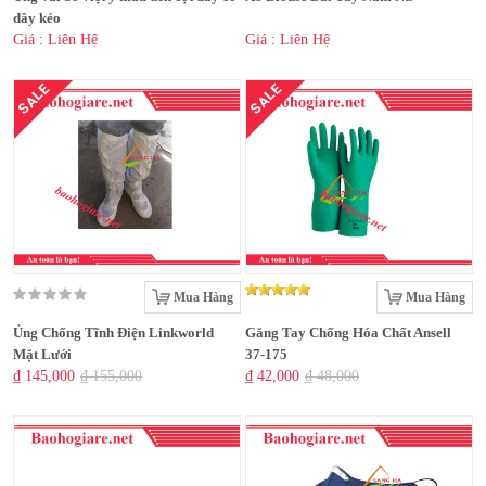
dây kéo
Giá : Liên Hệ
Giá : Liên Hệ
SALE
SALE
Mua Hàng
Mua Hàng
Ủng Chống Tĩnh Điện Linkworld
Găng Tay Chống Hóa Chất Ansell
Mặt Lưới
37-175
₫ 145,000
₫ 155,000
₫ 42,000
₫ 48,000