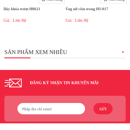
Dây khóa trượt H8621
Ủng nữ cốm trong HS-017
Giá : Liên Hệ
Giá : Liên Hệ
SẢN PHẨM XEM NHIỀU
ĐĂNG KÝ NHẬN TIN KHUYẾN MÃI
GỬI