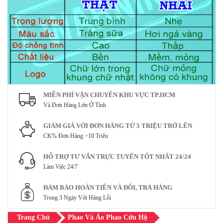
MIỄN PHÍ VẬN CHUYỂN KHU VỰC TP.HCM
Và Đơn Hàng Lớn Ở Tỉnh
GIẢM GIÁ VỚI ĐƠN HÀNG TỪ 5 TRIỆU TRỞ LÊN
CK% Đơn Hàng >10 Triệu
HỖ TRỢ TƯ VẤN TRỰC TUYẾN TỐT NHẤT 24/24
Làm Việc 24/7
ĐẢM BẢO HOÀN TIỀN VÀ ĐỔI, TRẢ HÀNG
Trong 3 Ngày Với Hàng Lỗi
Trang Chủ
Phao Và Áo Phao Cứu Hộ