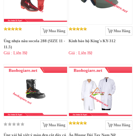
Mua Hàng
Mua Hàng
Ủng nhựa nâu socola 288 (SIZE 11 -
Kính bảo hộ King's KY-312
11.5)
Giá : Liên Hệ
Giá : Liên Hệ
Mua Hàng
Mua Hàng
Ủng vải bố việt ý màu đen cột dây có
Áo Blouse Dài Tay Nam Nữ