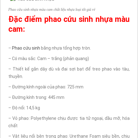
Phao cứu sinh nhựa màu cam chất liệu nhựa loại tốt giá rẻ
Đặc điểm phao cứu sinh nhựa màu
cam:
–
Phao cứu sinh
bằng nhựa tổng hợp tròn.
– Có màu sắc: Cam – trắng (phản quang)
– Thiết kế gắn dây dù và đai sợi bạt để treo phao vào tàu,
thuyền.
– Đường kính ngoài của phao: 725 mm
– Đường kính trong: 445 mm
– Độ nổi: 14,5 kg
– Vỏ phao: Polyethylene chịu được tia tử ngoại, dầu mỡ, hóa
chất
– Vật liệu nổi bên trong phao: Urethane Foam siêu bền, chịu