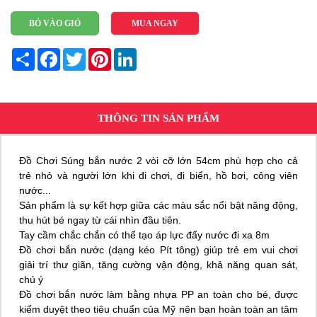
BỎ VÀO GIỎ
MUA NGAY
Share
Facebook
Twitter
Pinterest
LinkedIn
THÔNG TIN SẢN PHẨM
Đồ Chơi Súng bắn nước 2 vòi cỡ lớn 54cm phù hợp cho cả
trẻ nhỏ và người lớn khi đi chơi, đi biển, hồ bơi, công viên
nước...
Sản phẩm là sự kết hợp giữa các màu sắc nổi bật năng động,
thu hút bé ngay từ cái nhìn đầu tiên.
Tay cầm chắc chắn có thể tạo áp lực đẩy nước đi xa 8m
Đồ chơi bắn nước (dạng kéo Pít tông) giúp trẻ em vui chơi
giải trí thư giãn, tăng cường vận động, khả năng quan sát,
chú ý
Đồ chơi bắn nước làm bằng nhựa PP an toàn cho bé, được
kiểm duyệt theo tiêu chuẩn của Mỹ nên bạn hoàn toàn an tâm