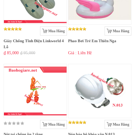
Mua Hàng
Mua Hàng
Giày Chống Tĩnh Điện Linkworld 4
Phao Bơi Trẻ Em Thiên Nga
Lỗ
₫ 85,000
₫ 95,000
Giá : Liên Hệ
Mua Hàng
Mua Hàng
Nút tai chống ồn 2 tầng
Nón bảo hộ khóa vặn N.013