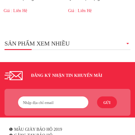
Giá : Liên Hệ
Giá : Liên Hệ
SẢN PHẨM XEM NHIỀU
ĐĂNG KÝ NHẬN TIN KHUYẾN MÃI
GỬI
❶ MẪU GIÀY BẢO HỘ 2019