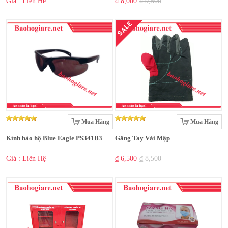
Giá : Liên Hệ
₫ 8,000
₫ 9,500
SALE
Mua Hàng
Mua Hàng
Kính bảo hộ Blue Eagle PS341B3
Găng Tay Vải Mập
Giá : Liên Hệ
₫ 6,500
₫ 8,500