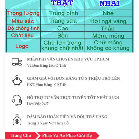
MIỄN PHÍ VẬN CHUYỂN KHU VỰC TP.HCM
Và Đơn Hàng Lớn Ở Tỉnh
GIẢM GIÁ VỚI ĐƠN HÀNG TỪ 5 TRIỆU TRỞ LÊN
CK% Đơn Hàng >10 Triệu
HỖ TRỢ TƯ VẤN TRỰC TUYẾN TỐT NHẤT 24/24
Làm Việc 24/7
ĐẢM BẢO HOÀN TIỀN VÀ ĐỔI, TRẢ HÀNG
Trong 3 Ngày Với Hàng Lỗi
Trang Chủ
Phao Và Áo Phao Cứu Hộ