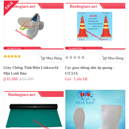
SALE
Mua Hàng
Mua Hàng
Giày Chống Tĩnh Điện Linkworld
Cọc giao thông nhỏ dạ quang -
Mặt Lưới Dán
GT.53A
₫ 85,000
₫ 95,000
Giá : Liên Hệ