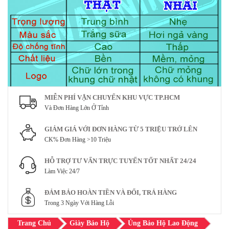
MIỄN PHÍ VẬN CHUYỂN KHU VỰC TP.HCM
Và Đơn Hàng Lớn Ở Tỉnh
GIẢM GIÁ VỚI ĐƠN HÀNG TỪ 5 TRIỆU TRỞ LÊN
CK% Đơn Hàng >10 Triệu
HỖ TRỢ TƯ VẤN TRỰC TUYẾN TỐT NHẤT 24/24
Làm Việc 24/7
ĐẢM BẢO HOÀN TIỀN VÀ ĐỔI, TRẢ HÀNG
Trong 3 Ngày Với Hàng Lỗi
Trang Chủ
Giày Bảo Hộ
Ủng Bảo Hộ Lao Động