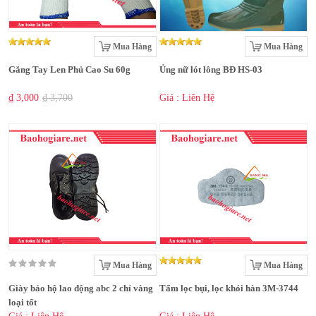
Mua Hàng
Mua Hàng
Găng Tay Len Phủ Cao Su 60g
Ủng nữ lót lông BĐ HS-03
₫ 3,000
₫ 3,700
Giá : Liên Hệ
Mua Hàng
Mua Hàng
Giày bảo hộ lao động abc 2 chỉ vàng
Tấm lọc bụi, lọc khói hàn 3M-3744
loại tốt