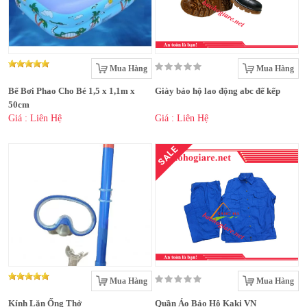
Mua Hàng
Mua Hàng
Bể Bơi Phao Cho Bé 1,5 x 1,1m x
Giày bảo hộ lao động abc đế kếp
50cm
Giá : Liên Hệ
Giá : Liên Hệ
SALE
Mua Hàng
Mua Hàng
Kính Lặn Ống Thở
Quần Áo Bảo Hộ Kaki VN