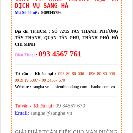
DỊCH VỤ SANG HÀ
Mã Số Thuế
: 0309345786
Địa chỉ TP.HCM :
SỐ 72/15 TÂY THẠNH, PHƯỜNG
TÂY THẠNH, QUẬN TÂN PHÚ, THÀNH PHỐ HỒ
CHÍ MINH
093 4567 761
Điện Thoại
:
Tư vấn - Khiếu nại :
093 80 80 006 - 096 80 80 006 -
0919 19 5007 - 09 34567 670
Website :
sangha.vn - sieuthidodung.com - baoho.com.vn
09 34567 670
Tư vấn - Khiếu nại :
Email:
sangha@sangha.vn
GIẢI PHÁP TOÀN DIỆN CHO VĂN PHÒNG