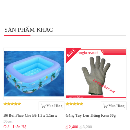
SẢN PHẨM KHÁC
SALE
Mua Hàng
Mua Hàng
Bể Bơi Phao Cho Bé 1,5 x 1,1m x
Găng Tay Len Trắng Kem 60g
50cm
Giá : Liên Hệ
₫ 2,400
₫ 3,200