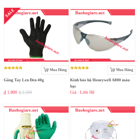
SALE
Mua Hàng
Mua Hàng
Găng Tay Len Đen 40g
Kính bảo hộ Honeywell A800 màu
bạc
₫ 1,800
₫ 2,500
Giá : Liên Hệ