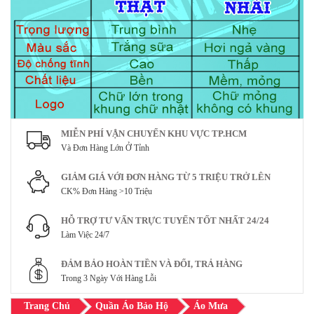
MIỄN PHÍ VẬN CHUYỂN KHU VỰC TP.HCM
Và Đơn Hàng Lớn Ở Tỉnh
GIẢM GIÁ VỚI ĐƠN HÀNG TỪ 5 TRIỆU TRỞ LÊN
CK% Đơn Hàng >10 Triệu
HỖ TRỢ TƯ VẤN TRỰC TUYẾN TỐT NHẤT 24/24
Làm Việc 24/7
ĐẢM BẢO HOÀN TIỀN VÀ ĐỔI, TRẢ HÀNG
Trong 3 Ngày Với Hàng Lỗi
Trang Chủ
Quần Áo Bảo Hộ
Áo Mưa