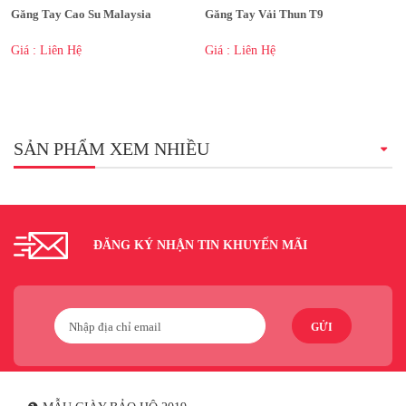
Găng Tay Cao Su Malaysia
Găng Tay Vải Thun T9
Giá : Liên Hệ
Giá : Liên Hệ
SẢN PHẨM XEM NHIỀU
ĐĂNG KÝ NHẬN TIN KHUYẾN MÃI
GỬI