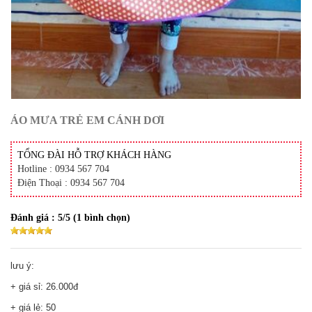
ÁO MƯA TRẺ EM CÁNH DƠI
TỔNG ĐÀI HỖ TRỢ KHÁCH HÀNG
Hotline : 0934 567 704
Điện Thoại : 0934 567 704
Đánh giá :
5
/5 (
1
bình chọn)
lưu ý:
+ giá sỉ: 26.000đ
+ giá lẻ: 50