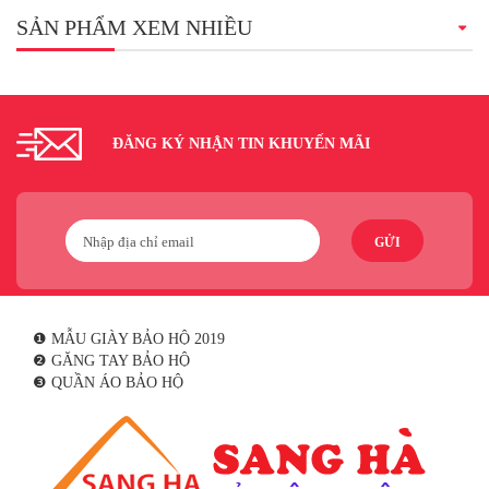
SẢN PHẨM XEM NHIỀU
ĐĂNG KÝ NHẬN TIN KHUYẾN MÃI
GỬI
❶ MẪU GIÀY BẢO HỘ 2019
❷ GĂNG TAY BẢO HỘ
❸ QUẦN ÁO BẢO HỘ