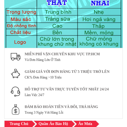
MIỄN PHÍ VẬN CHUYỂN KHU VỰC TP.HCM
Và Đơn Hàng Lớn Ở Tỉnh
GIẢM GIÁ VỚI ĐƠN HÀNG TỪ 5 TRIỆU TRỞ LÊN
CK% Đơn Hàng >10 Triệu
HỖ TRỢ TƯ VẤN TRỰC TUYẾN TỐT NHẤT 24/24
Làm Việc 24/7
ĐẢM BẢO HOÀN TIỀN VÀ ĐỔI, TRẢ HÀNG
Trong 3 Ngày Với Hàng Lỗi
Trang Chủ
Quần Áo Bảo Hộ
Áo Mưa