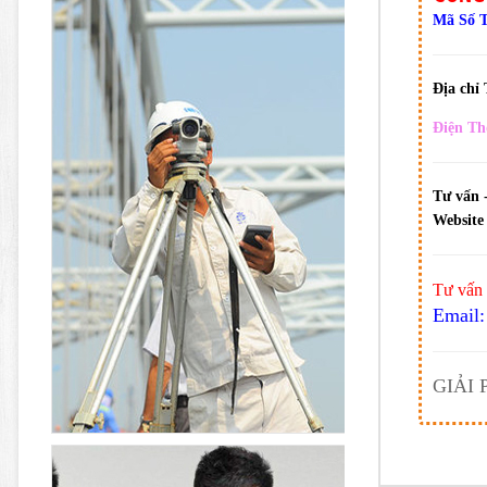
Mã Số 
Địa chỉ
Điện Th
Tư vấn 
Website 
Tư vấn 
Email:
GIẢI