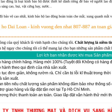
lao động là loại kính bảo hộ được thiết kế dành riêng để bảo vệ người lao
h sáng cao, bụi, vật cứng bay, nước...
độ bảo vệ cao nhất, kính bảo hộ lao động hoàn toàn che mắt; xung quanh mắt 
 ho Dai Loan - kinh vuong den nhat 807-887 an toan g
lòng của quý khách là vinh hạnh cho chúng tôi.
Chất lượng là niềm tin
n hệ ngay cho chúng tôi có thể mang lại cho bạn những sản phẩm chất l
Lợi ích bạn nhận được khi mua Sản phẩm 
 hàng chính hãng. Hàng mới 100% (Tuyệt đối Không có hàng đổ
hành theo qui định của nhà sản xuất.
tục đơn giản, không rườm rà. Chỉ cần bị lỗi kĩ thuật trong thờ
à sản xuất.
n tiền nếu chất lượng sản phẩm không đảm bảo như thông số đ
rợ giao hàng và lắp đặt tận nơi tại Tp Hồ Chí Minh.
ng thức thanh toán an toàn. Giao lắp đặt vận hành thử mới th
 TY TNHH THƯƠNG MẠI VÀ DỊCH VỤ SANG H