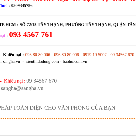
Thuế
: 0309345786
 TP.HCM :
SỐ 72/15 TÂY THẠNH, PHƯỜNG TÂY THẠNH, QUẬN TÂ
093 4567 761
oại
:
- Khiếu nại :
093 80 80 006 - 096 80 80 006 - 0919 19 5007 - 09 34567 670
:
sangha.vn - sieuthidodung.com - baoho.com.vn
09 34567 670
- Khiếu nại :
sangha@sangha.vn
 PHÁP TOÀN DIỆN CHO VĂN PHÒNG CỦA BẠN