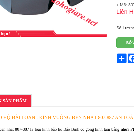
+ Mã: 80
Liên H
Số Lượn
BỎ 
Sha
N SẢN PHẨM
 HỘ ĐÀI LOAN - KÍNH VUÔNG ĐEN NHẠT 807-887 AN TOÀ
đen nhạt 807-887 là loại
kính bảo hộ Bảo Bình
có gọng kính làm bằng nhựa PP,