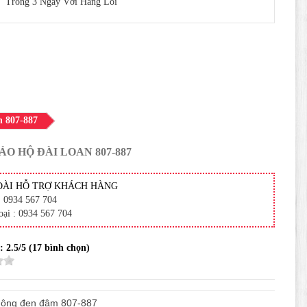
Trong 3 Ngày Với Hàng Lỗi
n 807-887
ẢO HỘ ĐÀI LOAN 807-887
ĐÀI HỖ TRỢ KHÁCH HÀNG
: 0934 567 704
oại : 0934 567 704
 :
2.5
/5 (
17
bình chọn)
uông đen đậm 807-887