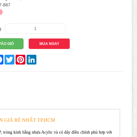
7-887
ệ
g
VÀO GIỎ
MUA NGAY
re
Facebook
Twitter
Pinterest
LinkedIn
N GIÁ RẺ NHẤT TP.HCM
 tròng kính bằng nhựa Acylic và có dây điều chỉnh phù hợp với