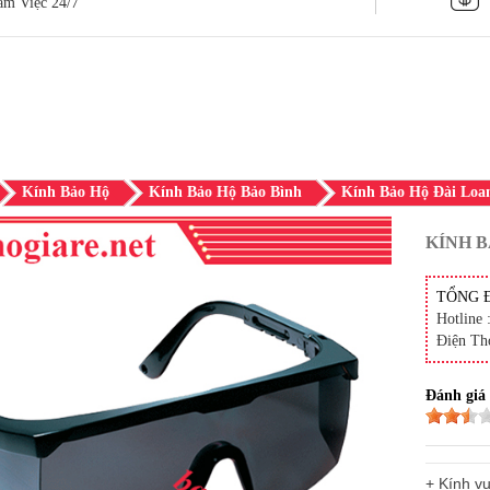
àm Việc 24/7
Kính Bảo Hộ
Kính Bảo Hộ Bảo Bình
Kính Bảo Hộ Đài Loa
KÍNH B
TỔNG 
Hotline 
Điện Th
Đánh giá
+ Kính v