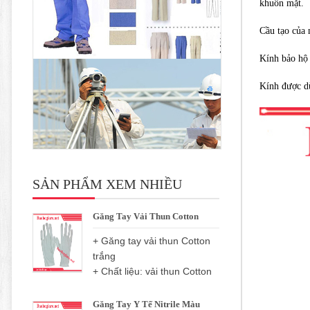
khuôn mặt.
Cầu tạo của 
Kính bảo hộ 
Kính được dù
SẢN PHẨM XEM NHIỀU
Găng Tay Vải Thun Cotton
+ Găng tay vải thun Cotton
trắng
+ Chất liệu: vải thun Cotton
Găng Tay Y Tế Nitrile Màu