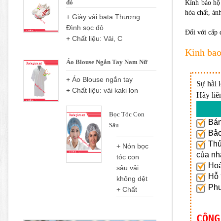
đỏ
Kính bảo hộ 
hóa chất, án
+ Giày vải bata Thượng
Đình sọc đỏ
Đối với cấp 
+ Chất liệu: Vải, C
Kinh bao
Áo Blouse Ngắn Tay Nam Nữ
+ Áo Blouse ngắn tay
Sự hài 
+ Chất liệu: vải kaki lon
Hãy liê
Bọc Tóc Con
Bán
Sâu
Bảo 
Thủ 
+ Nón bọc
của nh
tóc con
Hoà
sâu vải
Hỗ t
không dệt
Phươ
+ Chất
CÔNG