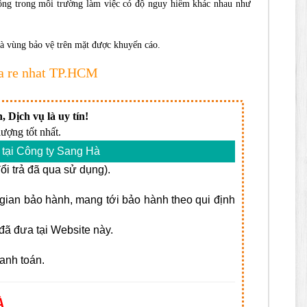
 động trong môi trường làm việc có độ nguy hiểm khác nhau như
và vùng bảo vệ trên mặt được khuyến cáo.
ia re nhat TP.HCM
, Dịch vụ là uy tín!
ượng tốt nhất.
tại Công ty Sang Hà
i trả đã qua sử dụng).
i gian bảo hành, mang tới bảo hành theo qui định
ã đưa tại Website này.
anh toán.
À