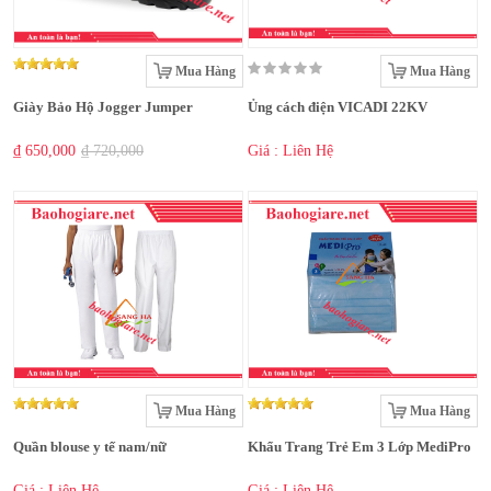
Mua Hàng
Mua Hàng
Giày Bảo Hộ Jogger Jumper
Ủng cách điện VICADI 22KV
₫ 650,000
₫ 720,000
Giá : Liên Hệ
Mua Hàng
Mua Hàng
Quần blouse y tế nam/nữ
Khẩu Trang Trẻ Em 3 Lớp MediPro
Giá : Liên Hệ
Giá : Liên Hệ