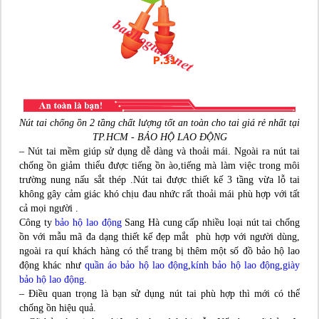
Nút tai chống ồn 2 tầng chất lượng tốt an toàn cho tai giá rẻ nhất tại
TP.HCM - BẢO HỘ LAO ĐỘNG
– Nút tai mềm giúp sử dụng dễ dàng và thoải mái. Ngoài ra nút tai
chống ồn giảm thiểu được tiếng ồn ào,tiếng mà làm việc trong môi
trường nung nấu sắt thép .Nút tai được thiết kế 3 tầng vừa lỗ tai
không gây cảm giác khó chịu đau nhức rất thoải mái phù hợp với tất
cả mọi người .
Công ty
bảo hộ lao động
Sang Hà cung cấp nhiều loại nút tai chống
ồn với mẫu mã đa dạng thiết kế đẹp mắt phù hợp với người dùng,
ngoài ra quí khách hàng có thể trang bị thêm một số đồ bảo hộ lao
động khác như
quần áo bảo hộ lao động
,
kính bảo hộ lao động
,
giày
bảo hộ lao động
.
– Điều quan trọng là bạn sử dụng nút tai phù hợp thì mới có thể
chống ồn hiệu quả.