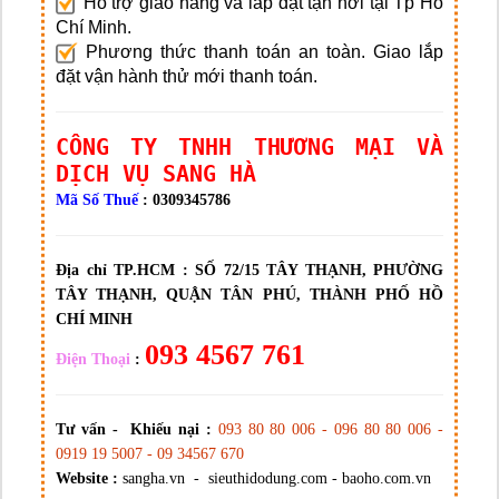
Hỗ trợ giao hàng và lắp đặt tận nơi tại Tp Hồ
Chí Minh.
Phương thức thanh toán an toàn. Giao lắp
đặt vận hành thử mới thanh toán.
CÔNG TY TNHH THƯƠNG MẠI VÀ
DỊCH VỤ SANG HÀ
Mã Số Thuế
: 0309345786
Địa chỉ TP.HCM :
SỐ 72/15 TÂY THẠNH, PHƯỜNG
TÂY THẠNH, QUẬN TÂN PHÚ, THÀNH PHỐ HỒ
CHÍ MINH
093 4567 761
Điện Thoại
:
Tư vấn - Khiếu nại :
093 80 80 006 - 096 80 80 006 -
0919 19 5007 - 09 34567 670
Website :
sangha.vn - sieuthidodung.com - baoho.com.vn