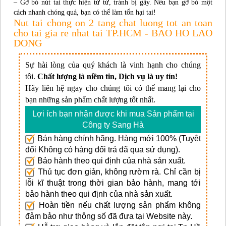
– Gỡ bỏ nút tai thực hiện từ từ, tránh bị gẫy. Nếu bạn gỡ bỏ một
cách nhanh chóng quá, bạn có thể làm tổn hại tai!
Nut tai chong on 2 tang chat luong tot an toan
cho tai gia re nhat tai TP.HCM - BAO HO LAO
DONG
Sự hài lòng của quý khách là vinh hạnh cho chúng
tôi.
Chất lượng là niềm tin, Dịch vụ là uy tín!
Hãy liên hệ ngay cho chúng tôi có thể mang lại cho
bạn những sản phẩm chất lượng tốt nhất.
Lợi ích bạn nhận được khi mua Sản phẩm tại
Công ty Sang Hà
Bán hàng chính hãng. Hàng mới 100% (Tuyệt
đối Không có hàng đổi trả đã qua sử dụng).
Bảo hành theo qui định của nhà sản xuất.
Thủ tục đơn giản, không rườm rà. Chỉ cần bị
lỗi kĩ thuật trong thời gian bảo hành, mang tới
bảo hành theo qui định của nhà sản xuất.
Hoàn tiền nếu chất lượng sản phẩm không
đảm bảo như thông số đã đưa tại Website này.