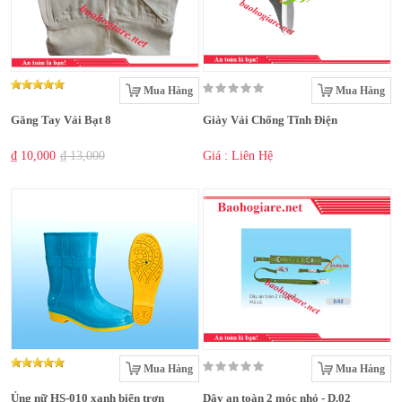
Mua Hàng
Mua Hàng
Găng Tay Vải Bạt 8
Giày Vải Chống Tĩnh Điện
₫ 10,000
₫ 13,000
Giá : Liên Hệ
Mua Hàng
Mua Hàng
Ủng nữ HS-010 xanh biển trơn
Dây an toàn 2 móc nhỏ - D.02