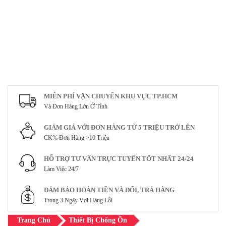
MIỄN PHÍ VẬN CHUYỂN KHU VỰC TP.HCM
Và Đơn Hàng Lớn Ở Tỉnh
GIẢM GIÁ VỚI ĐƠN HÀNG TỪ 5 TRIỆU TRỞ LÊN
CK% Đơn Hàng >10 Triệu
HỖ TRỢ TƯ VẤN TRỰC TUYẾN TỐT NHẤT 24/24
Làm Việc 24/7
ĐẢM BẢO HOÀN TIỀN VÀ ĐỔI, TRẢ HÀNG
Trong 3 Ngày Với Hàng Lỗi
Trang Chủ
Thiết Bị Chống Ồn