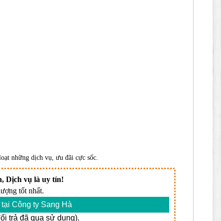
oạt những dịch vụ, ưu đãi cực sốc.
, Dịch vụ là uy tín!
ượng tốt nhất.
tại Công ty Sang Hà
i trả đã qua sử dụng).