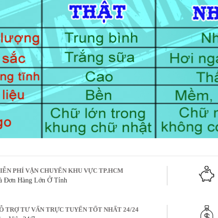
IỄN PHÍ VẬN CHUYỂN KHU VỰC TP.HCM
à Đơn Hàng Lớn Ở Tỉnh
Ỗ TRỢ TƯ VẤN TRỰC TUYẾN TỐT NHẤT 24/24