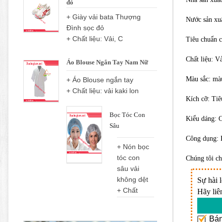
đỏ
+ Giày vải bata Thượng
Nước sản xu
Đình sọc đỏ
+ Chất liệu: Vải, C
Tiêu chuẩn 
Chất liệu: Vả
Áo Blouse Ngắn Tay Nam Nữ
Màu sắc: màu
+ Áo Blouse ngắn tay
+ Chất liệu: vải kaki lon
Kích cỡ: Tiê
Bọc Tóc Con
Kiểu dáng: 
Sâu
Công dụng: B
+ Nón bọc
tóc con
Chúng tôi ch
sâu vải
không dệt
Sự hài 
+ Chất
Hãy liê
Bán