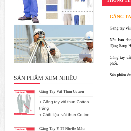
THÔNG TI
GĂNG TA
Găng tay vải
Nếu bạn đan
động Sang H
Găng tay vả
phối.
Sản phẩm đượ
SẢN PHẨM XEM NHIỀU
Găng Tay Vải Thun Cotton
+ Găng tay vải thun Cotton
trắng
+ Chất liệu: vải thun Cotton
Găng Tay Y Tế Nitrile Màu