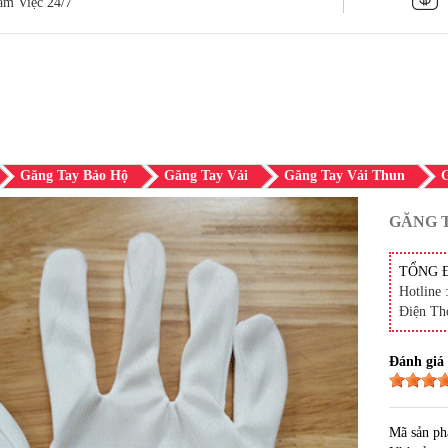
àm Việc 24/7
Găng Tay Bảo Hộ
Găng Tay Vải
Găng Tay Vải Thun
GĂNG T
TỔNG 
Hotline 
Điện Th
Đánh giá
Mã sản p