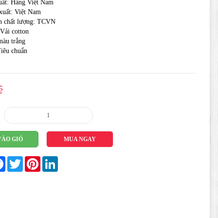
uất: Hàng Việt Nam
xuất: Việt Nam
n chất lượng: TCVN
 Vải cotton
màu trắng
Tiêu chuẩn
ệ
VÀO GIỎ
MUA NGAY
re
Facebook
Twitter
Pinterest
LinkedIn