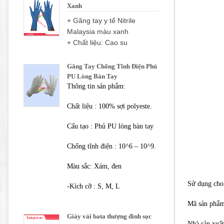
Xanh
+ Găng tay y tế Nitrile
Malaysia màu xanh
+ Chất liệu: Cao su
Găng Tay Chống Tĩnh Điện Phủ
PU Lòng Bàn Tay
Thông tin sản phẩm:
Chất liệu : 100% sợi polyeste.
Cấu tạo : Phủ PU lòng bàn tay
Chống tĩnh điện : 10^6 – 10^9.
Màu sắc: Xám, đen
Sử dụng cho 
-Kích cỡ : S, M, L
Mã sản phẩ
Giày vải bata thượng đình sọc
Nhà sản xuấ