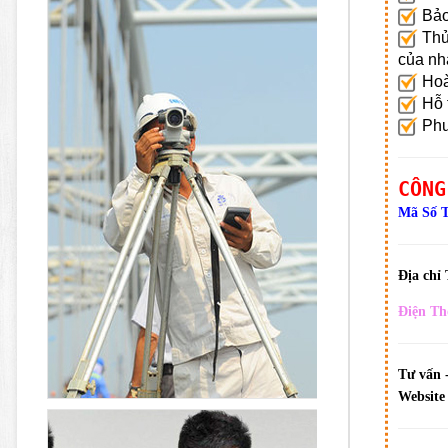
Bảo 
Thủ 
của nh
Hoà
Hỗ t
Phươ
CÔNG
Mã Số 
Địa chỉ
Điện Th
Tư vấn 
Website 