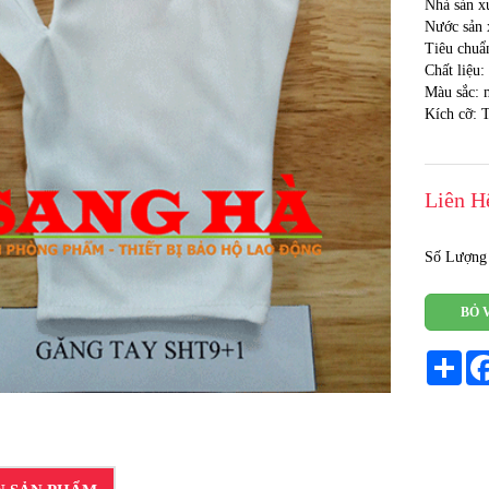
Nhà sản x
Nước sản 
Tiêu chuẩ
Chất liệu:
Màu sắc: 
Kích cỡ: 
Liên H
Số Lượng
BỎ 
Sha