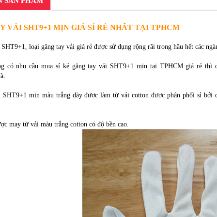
N SẢN PHẨM
Y VẢI SHT9+1 MỊN GIÁ SỈ RẺ NHẤT TẠI TPHCM
 SHT9+1, loại găng tay vải giá rẻ được sử dụng rộng rãi trong hầu hết các ngà
g có nhu cầu mua sỉ kẻ găng tay vải SHT9+1 mịn tại TPHCM giá rẻ thì cò
à.
i SHT9+1 mịn màu trắng dày được làm từ vải cotton được phân phối sỉ bởi c
c may từ vải màu trắng cotton có độ bền cao.