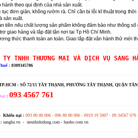
hành theo qui định của nhà sản xuất.
tục đơn giản, không rườm rà. Chỉ cần bị lỗi kĩ thuật trong thờ
à sản xuất.
n tiền nếu chất lượng sản phẩm không đảm bảo như thông số đ
rợ giao hàng và lắp đặt tận nơi tại Tp Hồ Chí Minh.
ng thức thanh toán an toàn. Giao lắp đặt vận hành thử mới th
 TY TNHH THƯƠNG MẠI VÀ DỊCH VỤ SANG H
Thuế
: 0309345786
 TP.HCM :
SỐ 72/15 TÂY THẠNH, PHƯỜNG TÂY THẠNH, QUẬN TÂ
093 4567 761
oại
:
- Khiếu nại :
093 80 80 006 - 096 80 80 006 - 0919 19 5007 - 09 34567 670
:
sangha.vn - sieuthidodung.com - baoho.com.vn