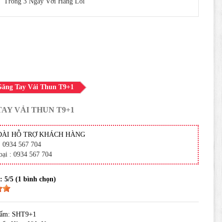
Trong 3 Ngày Với Hàng Lỗi
Găng Tay Vải Thun T9+1
AY VẢI THUN T9+1
ĐÀI HỖ TRỢ KHÁCH HÀNG
: 0934 567 704
oại : 0934 567 704
 :
5
/5 (
1
bình chọn)
hẩm: SHT9+1