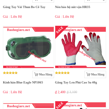
Găng Tay Vải Thun Bo Cổ Tay
Nón bảo hộ nút vặn HR35
Giá : Liên Hệ
Giá : Liên Hệ
SALE
Mua Hàng
Mua Hàng
Kính hàn Blue Eagle NP1065
Găng Tay Len Phủ Cao Su 40g
Giá : Liên Hệ
₫ 2,400
₫ 3,100
SALE