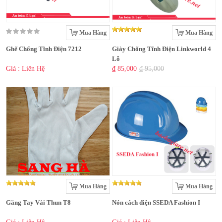
Mua Hàng
Mua Hàng
Ghế Chống Tĩnh Điện 7212
Giày Chống Tĩnh Điện Linkworld 4
Lỗ
Giá : Liên Hệ
₫ 85,000
₫ 95,000
Mua Hàng
Mua Hàng
Găng Tay Vải Thun T8
Nón cách điện SSEDA Fashion I