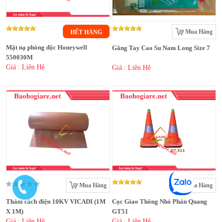
Mua Hàng
HẾT HÀNG
Mặt nạ phòng độc Honeywell
Găng Tay Cao Su Nam Long Size 7
550030M
Giá : Liên Hệ
Giá : Liên Hệ
Mua Hàng
Mua Hàng
Thảm cách điện 10KV VICADI (1M
Cọc Giao Thông Nhỏ Phản Quang
X 1M)
GT51
Giá : Liên Hệ
Giá : Liên Hệ