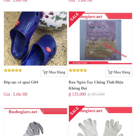
Giá : Liên Hệ
Giá : Liên Hệ
SALE
Mua Hàng
Mua Hàng
Dép sục có quai G04
Bao Ngón Tay Chống Tĩnh Điện
Không Đai
Giá : Liên Hệ
₫ 135,000
₫ 185,000
SALE