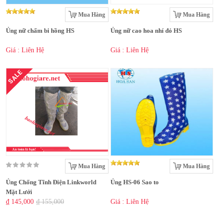
Mua Hàng
Mua Hàng
Ủng nữ chấm bi hồng HS
Ủng nữ cao hoa nhí đỏ HS
Giá : Liên Hệ
Giá : Liên Hệ
SALE
Mua Hàng
Mua Hàng
Ủng Chống Tĩnh Điện Linkworld
Ủng HS-06 Sao to
Mặt Lưới
₫ 145,000
₫ 155,000
Giá : Liên Hệ