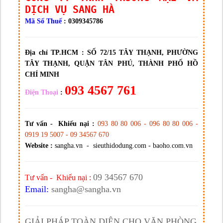
DỊCH VỤ SANG HÀ
Mã Số Thuế
: 0309345786
Địa chỉ TP.HCM :
SỐ 72/15 TÂY THẠNH, PHƯỜNG
TÂY THẠNH, QUẬN TÂN PHÚ, THÀNH PHỐ HỒ
CHÍ MINH
093 4567 761
Điện Thoại
:
Tư vấn - Khiếu nại :
093 80 80 006 - 096 80 80 006 -
0919 19 5007 - 09 34567 670
Website :
sangha.vn - sieuthidodung.com - baoho.com.vn
09 34567 670
Tư vấn - Khiếu nại :
Email:
sangha@sangha.vn
GIẢI PHÁP TOÀN DIỆN CHO VĂN PHÒNG