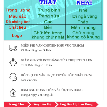
MIỄN PHÍ VẬN CHUYỂN KHU VỰC TP.HCM
Và Đơn Hàng Lớn Ở Tỉnh
GIẢM GIÁ VỚI ĐƠN HÀNG TỪ 5 TRIỆU TRỞ LÊN
CK% Đơn Hàng >10 Triệu
HỖ TRỢ TƯ VẤN TRỰC TUYẾN TỐT NHẤT 24/24
Làm Việc 24/7
ĐẢM BẢO HOÀN TIỀN VÀ ĐỔI, TRẢ HÀNG
Trong 3 Ngày Với Hàng Lỗi
Trang Chủ
Giày Bảo Hộ
Ủng Bảo Hộ Lao Động