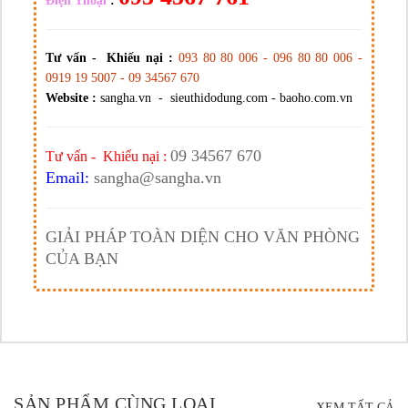
Điện Thoại
:
Tư vấn - Khiếu nại :
093 80 80 006 - 096 80 80 006 -
0919 19 5007 - 09 34567 670
Website :
sangha.vn - sieuthidodung.com - baoho.com.vn
09 34567 670
Tư vấn - Khiếu nại :
Email:
sangha@sangha.vn
GIẢI PHÁP TOÀN DIỆN CHO VĂN PHÒNG
CỦA BẠN
SẢN PHẨM CÙNG LOẠI
XEM TẤT CẢ