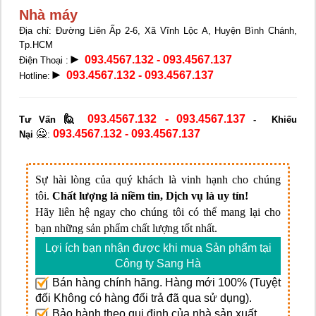
Nhà máy
Địa chỉ: Đường Liên Ấp 2-6, Xã Vĩnh Lộc A, Huyện Bình Chánh,
Tp.HCM
►
093.4567.132 - 093.4567.137
Điện Thoại :
►
093.4567.132 - 093.4567.137
Hotline:
🙋
093.4567.132 - 093.4567.137
Tư Vấn
- Khiếu
🙅
093.4567.132 - 093.4567.137
Nại
:
Sự hài lòng của quý khách là vinh hạnh cho chúng
tôi.
Chất lượng là niềm tin, Dịch vụ là uy tín!
Hãy liên hệ ngay cho chúng tôi có thể mang lại cho
bạn những sản phẩm chất lượng tốt nhất.
Lợi ích bạn nhận được khi mua Sản phẩm tại
Công ty Sang Hà
Bán hàng chính hãng. Hàng mới 100% (Tuyệt
đối Không có hàng đổi trả đã qua sử dụng).
Bảo hành theo qui định của nhà sản xuất.