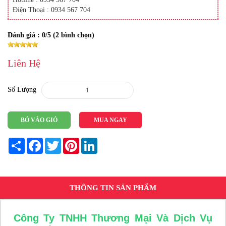
Điện Thoại : 0934 567 704
Đánh giá :
0
/5 (
2
bình chọn)
Liên Hệ
Số Lượng
BỎ VÀO GIỎ
MUA NGAY
Share
Facebook
Twitter
Pinterest
LinkedIn
THÔNG TIN SẢN PHẨM
Công Ty TNHH Thương Mại Và Dịch Vụ