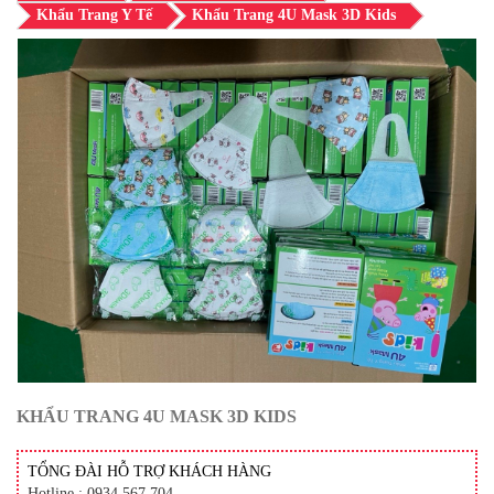
Khẩu Trang Y Tế
Khẩu Trang 4U Mask 3D Kids
KHẨU TRANG 4U MASK 3D KIDS
TỔNG ĐÀI HỖ TRỢ KHÁCH HÀNG
Hotline : 0934 567 704