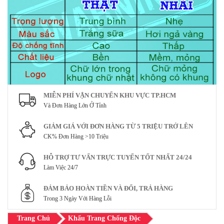
MIỄN PHÍ VẬN CHUYỂN KHU VỰC TP.HCM
Và Đơn Hàng Lớn Ở Tỉnh
GIẢM GIÁ VỚI ĐƠN HÀNG TỪ 5 TRIỆU TRỞ LÊN
CK% Đơn Hàng >10 Triệu
HỖ TRỢ TƯ VẤN TRỰC TUYẾN TỐT NHẤT 24/24
Làm Việc 24/7
ĐẢM BẢO HOÀN TIỀN VÀ ĐỔI, TRẢ HÀNG
Trong 3 Ngày Với Hàng Lỗi
Trang Chủ
Khẩu Trang Chống Độc