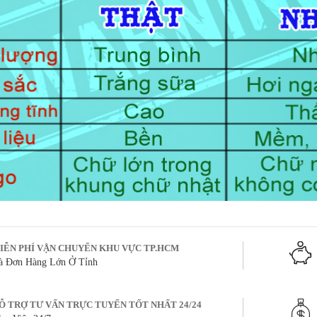
IỄN PHÍ VẬN CHUYỂN KHU VỰC TP.HCM
à Đơn Hàng Lớn Ở Tỉnh
Ỗ TRỢ TƯ VẤN TRỰC TUYẾN TỐT NHẤT 24/24