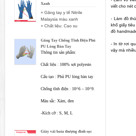
Xanh
viết cho nét 
+ Găng tay y tế Nitrile
- Làm đồ thủ
Malaysia màu xanh
khổ giấy tiê
+ Chất liệu: Cao su
đồ handmade 
Găng Tay Chống Tĩnh Điện Phủ
- In tờ rơi q
PU Lòng Bàn Tay
vậy mà nhiều
Thông tin sản phẩm:
Chất liệu : 100% sợi polyeste.
Cấu tạo : Phủ PU lòng bàn tay
Chống tĩnh điện : 10^6 – 10^9.
Màu sắc: Xám, đen
-Kích cỡ : S, M, L
Giày vải bata thượng đình sọc