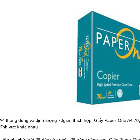
 A4 thông dụng và định lượng 70gsm thích hợp, Giấy Paper One A4 70g
lĩnh vực khác nhau
t, tập ghi chú: Với độ dày vừa phải, độ trắng sáng cao, Giấy Paper 