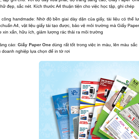
chữ đẹp, sắc nét. Kích thước A4 thuận tiện cho việc học tập, ghi chép
 công handmade: Nhờ độ bền giai dày dặn của giấy, tài liệu có thể lư
u chuẩn A4, vật liệu giấy tái tạo được, bảo vệ môi trường mà Giấy P
xin xắn, hữu ích, giảm lượng rác thải ra môi trường
uảng cáo:
Giấy Paper One
dùng rất tốt trong việc in màu, lên màu sắc
 doanh nghiệp lựa chọn để in tờ rơi