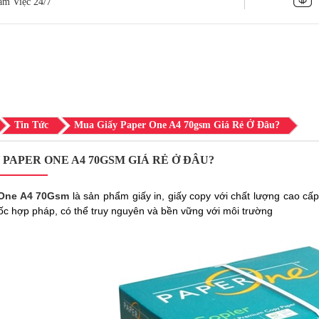
àm Việc 24/7
Tin Tức
Mua Giấy Paper One A4 70gsm Giá Rẻ Ở Đâu?
 PAPER ONE A4 70GSM GIÁ RẺ Ở ĐÂU?
 One A4 70Gsm
là sản phẩm giấy in, giấy copy với chất lượng cao cấ
c hợp pháp, có thể truy nguyên và bền vững với môi trường