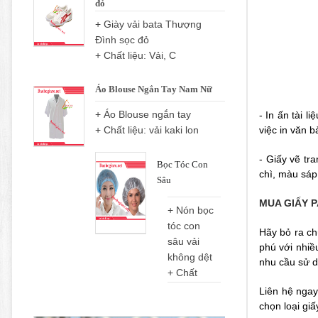
đỏ
+ Giày vải bata Thượng
Đình sọc đỏ
+ Chất liệu: Vải, C
Áo Blouse Ngắn Tay Nam Nữ
+ Áo Blouse ngắn tay
- In ấn tài 
+ Chất liệu: vải kaki lon
việc in văn 
- Giấy vẽ tr
Bọc Tóc Con
chì, màu sáp
Sâu
MUA
GIẤY 
+ Nón bọc
tóc con
Hãy bỏ ra ch
sâu vải
phú với nhiề
không dệt
nhu cầu sử 
+ Chất
Liên hệ ngay
chọn loại giấ