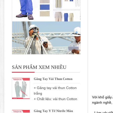
SẢN PHẨM XEM NHIỀU
Găng Tay Vải Thun Cotton
+ Găng tay vải thun Cotton
trắng
Với khổ giấy
+ Chất liệu: vải thun Cotton
ngành nghề, 
Găng Tay Y Tế Nitrile Màu
- Làm vở viế