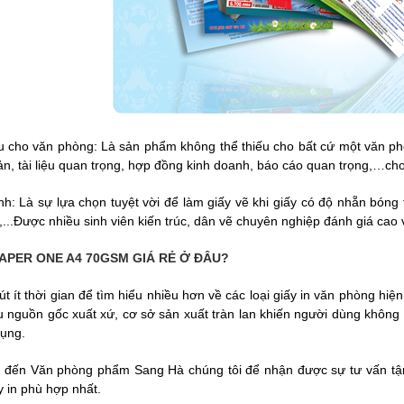
liệu cho văn phòng: Là sản phẩm không thể thiếu cho bất cứ một văn p
bản, tài liệu quan trọng, hợp đồng kinh doanh, báo cáo quan trọng,…ch
anh: Là sự lựa chọn tuyệt vời để làm giấy vẽ khi giấy có độ nhẵn bón
,...Được nhiều sinh viên kiến trúc, dân vẽ chuyên nghiệp đánh giá cao 
PAPER ONE A4 70GSM GIÁ RẺ Ở ĐÂU?
út ít thời gian để tìm hiểu nhiều hơn về các loại giấy in văn phòng hiệ
u nguồn gốc xuất xứ, cơ sở sản xuất tràn lan khiến người dùng không 
dụng.
 đến Văn phòng phẩm Sang Hà chúng tôi để nhận được sự tư vấn tận 
y in phù hợp nhất.