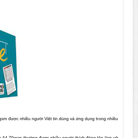
sm được nhiều người Việt tin dùng và ứng dụng trong nhiều
One A4 70gsm thường được nhiều người thích đóng tập làm vở